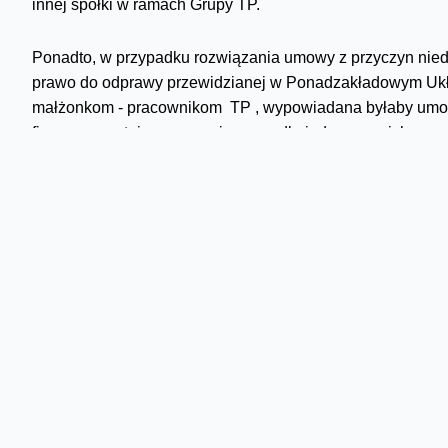
innej spółki w ramach Grupy TP.
Ponadto, w przypadku rozwiązania umowy z przyczyn nie
prawo do odprawy przewidzianej w Ponadzakładowym Ukła
małżonkom - pracownikom TP , wypowiadana byłaby umowa
firma gwarantuje propozycję pracy dla jednego z nich.
Porozumienie gwarantuje także prawo do odszkodowania (nie
zostanie rozwiązana umowa o pracę z przyczyn niedotycz
przez niego decyzji odmownej na odejście dobrowolne.
Ponadto, podobnie jak w ubiegłym roku, pracownicy z mi
w wysokości 16 tys. złotych. Porozumienie gwarantuje też 
do niej prawo do końca 2011 roku.
Skomentuj