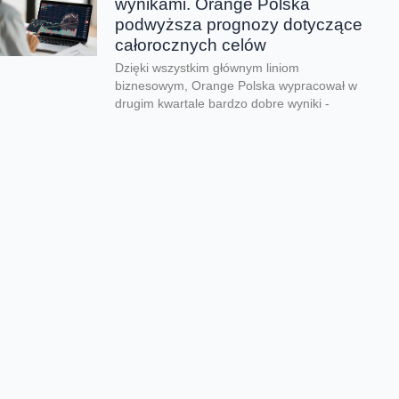
wynikami. Orange Polska
podwyższa prognozy dotyczące
całorocznych celów
Dzięki wszystkim głównym liniom
biznesowym, Orange Polska wypracował w
drugim kwartale bardzo dobre wyniki -
zarówno pod względem finansowym jak...
CERT Orange Polska
podsumowuje krajobraz
zagrożeń pierwszego półrocza
Rekordowe 330 tys. fałszywych domen
używanych do wyłudzeń danych lub
pieniędzy zablokował w pierwszym półroczu
2026 CERT Orange Polska. To...
Orange Polska uruchamia
Asystentów AI w Instytucie
„Pomnik-Centrum Zdrowia