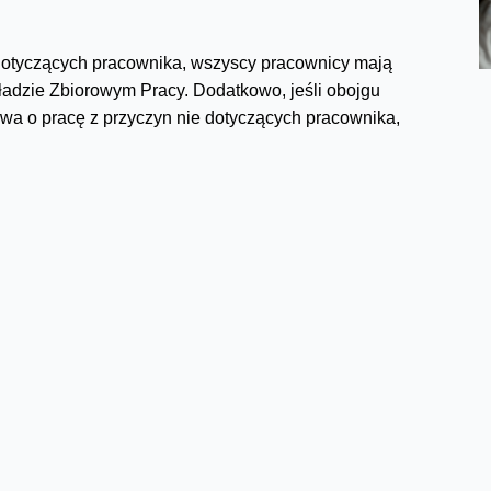
dotyczących pracownika, wszyscy pracownicy mają
dzie Zbiorowym Pracy. Dodatkowo, jeśli obojgu
 o pracę z przyczyn nie dotyczących pracownika,
 mniej niż 5 tys. zł) dla pracownika, z którym
ących pracownika w okresie 12 miesięcy od uzyskania
n. 20 letnim stażem otrzymają dodatkowe odszkodowanie
wypłatę nagrody jubileuszowej, jeśli pracownik nabyłby
Facebook
Twitter
Email
Pinterest
LinkedIn
Share