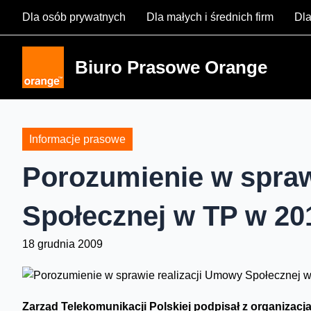
Skip
Dla osób prywatnych
Dla małych i średnich firm
Dla
to
content
Biuro Prasowe Orange
Informacje prasowe
Porozumienie w spraw
Społecznej w TP w 20
18 grudnia 2009
Z
arząd Telekomunikacji Polskiej podpisał z organizac