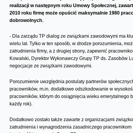
realizacji w następnym roku Umowy Społecznej, zawarte
2010 roku firmę może opuścić maksymalnie 1980 prac
dobrowolnych.
- Dla zarządu TP dialog ze związkami zawodowymi ma klu
wielu lat. Tylko w ten sposób, w drodze porozumienia, m
zatrudnienia firmy, a z drugiej strony, zapewnić pracowni
Kowalski, Dyrektor Wykonawczy Grupy TP ds. Zasobów Ludz
negocjacje ze związkami zawodowymi.
Porozumienie uwzględnia postulaty partnerów społecznyc
pracowników, m.in. dodatkowe odszkodowanie w wysokości
pracowników, którym do osiągnięcia wieku emerytalnego bra
każdy rok).
Dodatkowo zostało także zawarte z organizacjami związk
zatrudnienia i wynagrodzenia zasadniczego pracownikom 