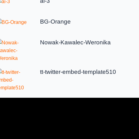
ai-3
BG-Orange
Nowak-Kawalec-Weronika
tt-twitter-embed-template510