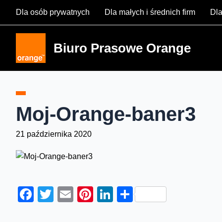
Skip
Dla osób prywatnych
Dla małych i średnich firm
Dla
to
content
Biuro Prasowe Orange
Moj-Orange-baner3
21 października 2020
Facebook
Twitter
Email
Pinterest
LinkedIn
Share