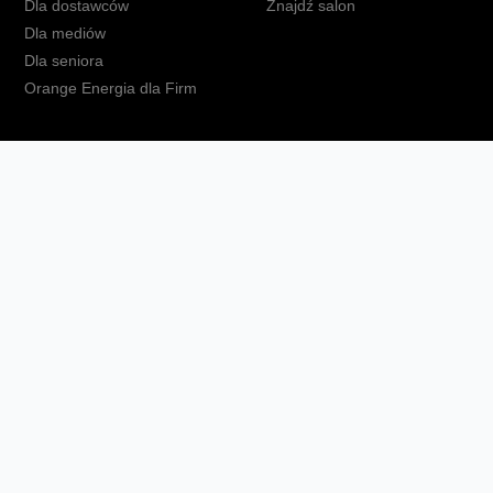
Dla dostawców
Znajdź salon
Dla mediów
Dla seniora
Orange Energia dla Firm
kt
Ochrona danych osobowych
Polityka prywatności
Zmień ust
Fundacja Orange
Telefon domowy
Dbam o bliskich
Ra