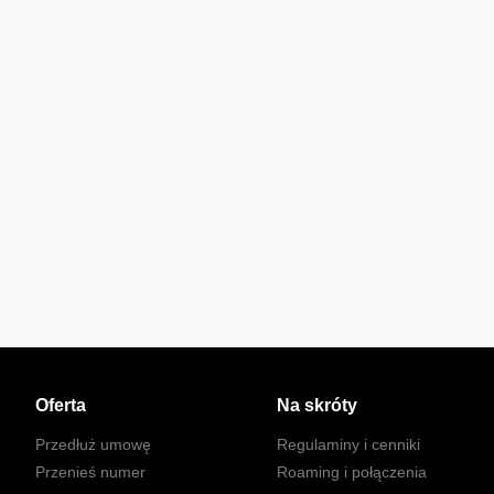
Oferta
Na skróty
Przedłuż umowę
Regulaminy i cenniki
Przenieś numer
Roaming i połączenia