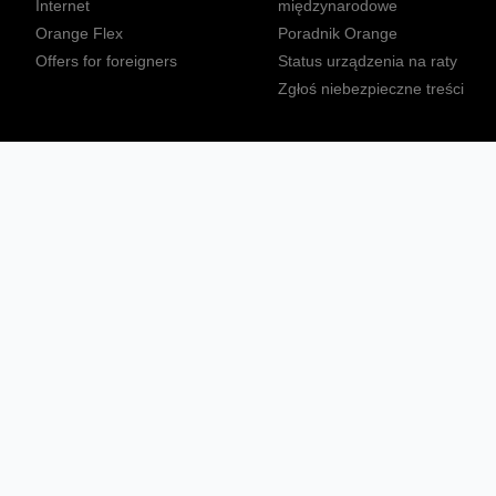
Internet
międzynarodowe
Orange Flex
Poradnik Orange
Offers for foreigners
Status urządzenia na raty
Zgłoś niebezpieczne treści
Sprawdź mapę zasięgu
Konta
Ważne komunikaty
Regulamin serwisu
Warunki zakupów
Nieruchomości Orange
Multibox
Odpowiedzialny biznes
Tłumacz języka migowego
Confort+
© 2026 Orange Polska S.A. Wszystkie prawa zastrzeżone.