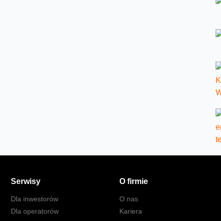
Serwisy
O firmie
Dla inwestorów
O nas
Dla operatorów
Kariera