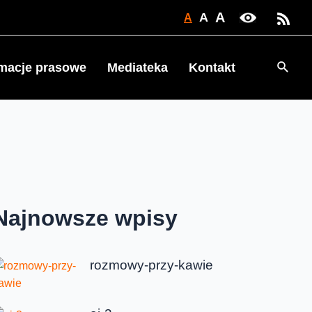
A
A
A
Searc
rmacje prasowe
Mediateka
Kontakt
Najnowsze wpisy
rozmowy-przy-kawie