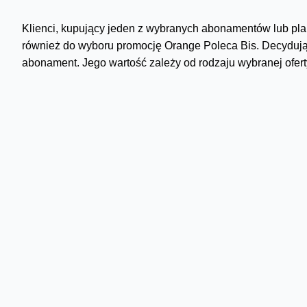
Klienci, kupujący jeden z wybranych abonamentów lub plan
również do wyboru promocję Orange Poleca Bis. Decydując
abonament. Jego wartość zależy od rodzaju wybranej ofert
taryfa
Delfin 79
abonament / zobowiązanie
79 zł
z rabatem
59 zł
czas trwania promocji
6 miesięcy
Ponadto, przedłużający umowę są objęci programem „Więcej
korzystający z usług Orange, od co najmniej dwóch lat. P
abonamencie, a jeśli ich staż jest nie krótszy niż 4 lata,
minut na połączenia, co miesiąc, przez cały czas trwania 