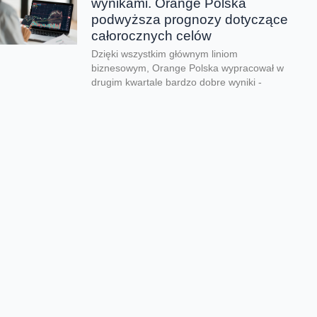
wynikami. Orange Polska
podwyższa prognozy dotyczące
całorocznych celów
Dzięki wszystkim głównym liniom
biznesowym, Orange Polska wypracował w
drugim kwartale bardzo dobre wyniki -
zarówno pod względem finansowym jak...
CERT Orange Polska
podsumowuje krajobraz
zagrożeń pierwszego półrocza
Rekordowe 330 tys. fałszywych domen
używanych do wyłudzeń danych lub
pieniędzy zablokował w pierwszym półroczu
2026 CERT Orange Polska. To...
Orange Polska uruchamia
Asystentów AI w Instytucie
„Pomnik-Centrum Zdrowia