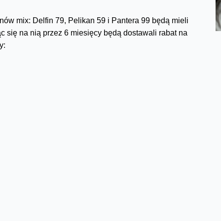
ów mix: Delfin 79, Pelikan 59 i Pantera 99 będą mieli
 się na nią przez 6 miesięcy będą dostawali rabat na
y:
Pelikan 59
Pantera 99
59 zł
99 zł
39 zł
59 zł
 dla stałych klientów Orange”. Premiowani są klienci,
rzedłużając umowę otrzymują o 20 proc. więcej minut w
 wraz z nową umową zyskują aż 40 proc. dodatkowych
umowy.