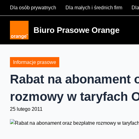
Skip
Dla osób prywatnych
Dla małych i średnich firm
Dla
to
content
Biuro Prasowe Orange
Informacje prasowe
Rabat na abonament o
rozmowy w taryfach 
25 lutego 2011