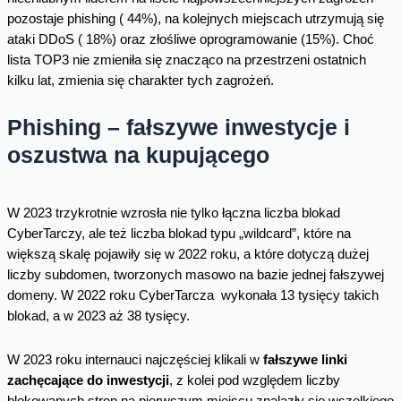
pozostaje phishing ( 44%), na kolejnych miejscach utrzymują się
ataki DDoS ( 18%) oraz złośliwe oprogramowanie (15%). Choć
lista TOP3 nie zmieniła się znacząco na przestrzeni ostatnich
kilku lat, zmienia się charakter tych zagrożeń.
Phishing – fałszywe inwestycje i
oszustwa na kupującego
W 2023 trzykrotnie wzrosła nie tylko łączna liczba blokad
CyberTarczy, ale też liczba blokad typu „wildcard”, które na
większą skalę pojawiły się w 2022 roku, a które dotyczą dużej
liczby subdomen, tworzonych masowo na bazie jednej fałszywej
domeny. W 2022 roku CyberTarcza wykonała 13 tysięcy takich
blokad, a w 2023 aż 38 tysięcy.
W 2023 roku internauci najczęściej klikali w
fałszywe linki
zachęcające do inwestycji
, z kolei pod względem liczby
blokowanych stron na pierwszym miejscu znalazły się wszelkiego