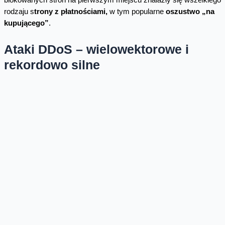
rodzaju s
trony z płatnościami,
w tym popularne
oszustwo „na
kupującego”
.
Ataki DDoS – wielowektorowe i
rekordowo silne
Rekord 2023 roku pod względem natężenia ataku DDoS padł w
styczniu, kiedy odnotowano atak o sile niemal 544 Gb/s. Wg
danych CERT Orange Polska, nadal utrzymuje się trend
mocnych, ale krótkich ataków: podobnie jak w 2022 roku,
zdecydowana większość z nich trwała poniżej 10 minut. Jednak w
2023 roku obserwowano także ataki złożone, wielowektorowe
oraz długie. To tzw.
Web DDoS Tsunami,
które potrafią trwać
wiele godzin lub nawet dni podczas wielokrotnych fal ataków czy
ataki aplikacyjne na usługę DNS tzw.
DNS Water Torture,
które
osiągały między 50 a 300 tys. zapytań na sekundę.