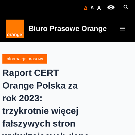
Skip
Sear
A
A
A
to
content
Biuro Prasowe Orange
Main
Men
Informacje prasowe
Raport CERT
Orange Polska za
rok 2023:
trzykrotnie więcej
fałszywych stron