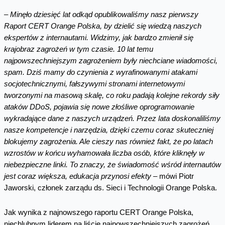
– Minęło dziesięć lat odkąd opublikowaliśmy nasz pierwszy
Raport CERT Orange Polska, by dzielić się wiedzą naszych
ekspertów z internautami. Widzimy, jak bardzo zmienił się
krajobraz zagrożeń w tym czasie. 10 lat temu
najpowszechniejszym zagrożeniem były niechciane wiadomości,
spam. Dziś mamy do czynienia z wyrafinowanymi atakami
socjotechnicznymi, fałszywymi stronami internetowymi
tworzonymi na masową skalę, co roku padają kolejne rekordy siły
ataków DDoS, pojawia się nowe złośliwe oprogramowanie
wykradające dane z naszych urządzeń. Przez lata doskonaliliśmy
nasze kompetencje i narzędzia, dzięki czemu coraz skuteczniej
blokujemy zagrożenia. Ale cieszy nas również fakt, że po latach
wzrostów w końcu wyhamowała liczba osób, które kliknęły w
niebezpieczne linki. To znaczy, że świadomość wśród internautów
jest coraz większa, edukacja przynosi efekty
– mówi Piotr
Jaworski, członek zarządu ds. Sieci i Technologii Orange Polska.
Jak wynika z najnowszego raportu CERT Orange Polska,
niechlubnym liderem na liście najpowszechniejszych zagrożeń