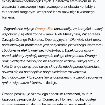
ekosystemów technologicznych. Dostarcza start-up’om m. in.
wsparcia finansowego i logistycznego oraz ułatwia kontakty z
ekspertami mogącymi wesprzeć ich w rozwinięciu własnego
biznesu.
-
Zagraniczne edycje
Orange Fab
udowodniły, że korzyści z takiej
współpracy są obustronne
– mówi Piotr Muszyński, Wiceprezes
Zarządu Orange Polska ds. Operacyjnych –
Dla wielu start-upów
podstawowym problemem jest pozyskanie pierwszego inwestora i
zbudowanie efektywnej sieci dystrybucji. Dzięki programowi
przedsiębiorcy zyskują dostęp do całego ekosystemu Orange
oraz niezbędne zasoby do niezależnego rozwoju swojej firmy. Z
kolei Orange biorąc pod swoje skrzydła młode przedsiębiorstwa,
otwiera się na potencjalnie przyszłościowe rozwiązania
technologiczne, które powstały w odpowiedzi na zapotrzebowanie
rynku, więc także klientów
– dodaje.
Orange poszukuje szerokiego spectrum rozwiązań, m.in. z
kategorii: usługi dla domu (Connected Home), mobilny dostęp
szerokopasmowy, dostęp bezprzewodowy, nowe media, e-