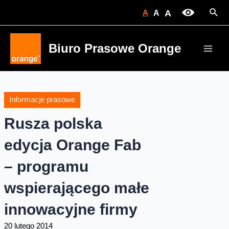
Skip
Sear
A
A
A
to
content
Biuro Prasowe Orange
Main
Men
Informacje prasowe
Rusza polska
edycja Orange Fab
– programu
wspierającego małe
innowacyjne firmy
20 lutego 2014