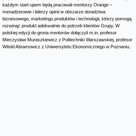
każdym start-upem będą pracowali mentorzy Orange –
menadżerowie i liderzy opinii w obszarze doradztwa
biznesowego, marketingu produktów i technologii, którzy pomogą
rozwinąć produkt adekwatnie do potrzeb klientów Grupy. W
polskiej edycji do grona mentorów dołączyli m.in. profesor
Mieczysław Muraszkiewicz z Politechniki Warszawskiej, profesor
Witold Abramowicz z Uniwersytetu Ekonomicznego w Poznaniu,
Maciej Hazubski z IQ Partners (inwestor i udziałowiec m.in. bloga
Antyweb) oraz Agnieszka Lewandowska z Fundacji Startup
School.
W ramach programu firmy uzyskają dostęp do zasobów
technicznych i marketingowych Orange Polska, kanałów
komunikacji (w tym mediów społecznościowych), kanałów
dystrybucji Orange. Mogą otrzymać także dofinansowanie w
wysokości do 40 tys.zł. Zostanie im udostępniona do pracy
przestrzeń biurowa w warszawskim Orange Labs – przyjazne i
inspirujące środowisko pracy, sale konferencyjne oraz możliwość
korzystania ze sprzętu biurowego. Jako zwieńczenie 12 tygodni