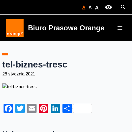
Skip
Sear
A
A
A
to
content
Biuro Prasowe Orange
Main
Men
tel-biznes-tresc
28 stycznia 2021
Facebook
Twitter
Email
Pinterest
LinkedIn
Share