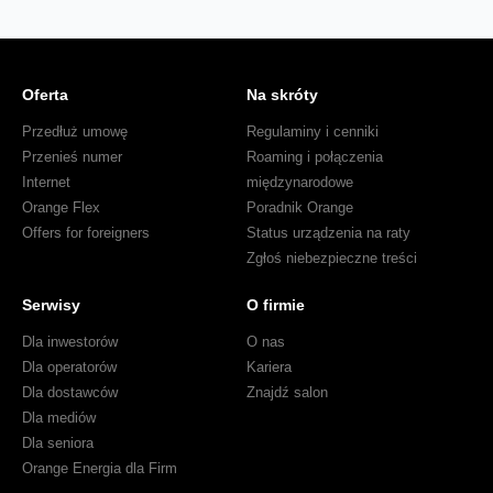
Oferta
Na skróty
Przedłuż umowę
Regulaminy i cenniki
Przenieś numer
Roaming i połączenia
Internet
międzynarodowe
Orange Flex
Poradnik Orange
Offers for foreigners
Status urządzenia na raty
Zgłoś niebezpieczne treści
Serwisy
O firmie
Dla inwestorów
O nas
Dla operatorów
Kariera
Dla dostawców
Znajdź salon
Dla mediów
Dla seniora
Orange Energia dla Firm