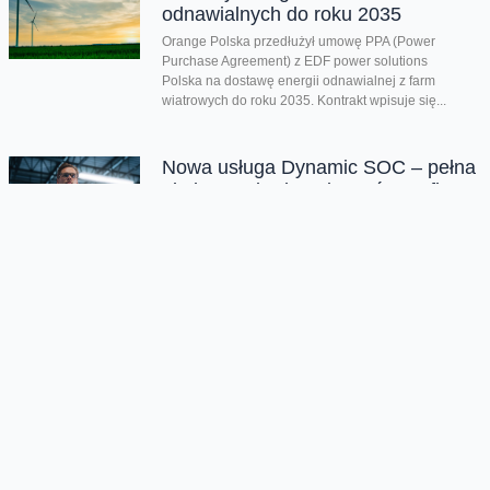
odnawialnych do roku 2035
Orange Polska przedłużył umowę PPA (Power
Purchase Agreement) z EDF power solutions
Polska na dostawę energii odnawialnej z farm
wiatrowych do roku 2035. Kontrakt wpisuje się...
Nowa usługa Dynamic SOC – pełna
obsługa cyberbezpieczeństwa firm
Orange Polska wprowadza nową usługę
cyberbezpieczeństwa dla firm. Dynamic SOC to
modułowe rozwiązanie dla średnich i większych firm,
zatrudniających co...
Drugi kwartał z bardzo dobrymi
wynikami. Orange Polska
podwyższa prognozy dotyczące
całorocznych celów
Dzięki wszystkim głównym liniom biznesowym,
Orange Polska wypracował w drugim kwartale bardzo
dobre wyniki - zarówno pod względem finansowym