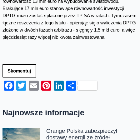
równowartość 13 mln euro na wybudowanie światłowodu.
Brakujące 17 mln euro stanowiące równowartość inwestycji
DPTG miało zostać spłacone przez TP SA w ratach. Tymczasem
łączne roszczenia z tego tytułu - opierając się o wyliczenia DPTG
złożone w dwóch fazach arbitrażu - sięgnęły 1,5 mld euro, a więc
pięćdziesiąt razy więcej niż kwota zainwestowana.
Skomentuj
Facebook
Twitter
Email
Pinterest
LinkedIn
Share
Najnowsze informacje
Orange Polska zabezpieczył
dostawy energii ze źródeł