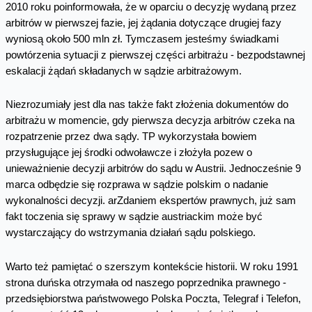
2010 roku poinformowała, że w oparciu o decyzję wydaną przez
arbitrów w pierwszej fazie, jej żądania dotyczące drugiej fazy
wyniosą około 500 mln zł. Tymczasem jesteśmy świadkami
powtórzenia sytuacji z pierwszej części arbitrażu - bezpodstawnej
eskalacji żądań składanych w sądzie arbitrażowym.
Niezrozumiały jest dla nas także fakt złożenia dokumentów do
arbitrażu w momencie, gdy pierwsza decyzja arbitrów czeka na
rozpatrzenie przez dwa sądy. TP wykorzystała bowiem
przysługujące jej środki odwoławcze i złożyła pozew o
unieważnienie decyzji arbitrów do sądu w Austrii. Jednocześnie 9
marca odbędzie się rozprawa w sądzie polskim o nadanie
wykonalności decyzji. arZdaniem ekspertów prawnych, już sam
fakt toczenia się sprawy w sądzie austriackim może być
wystarczający do wstrzymania działań sądu polskiego.
Warto też pamiętać o szerszym kontekście historii. W roku 1991
strona duńska otrzymała od naszego poprzednika prawnego -
przedsiębiorstwa państwowego Polska Poczta, Telegraf i Telefon,