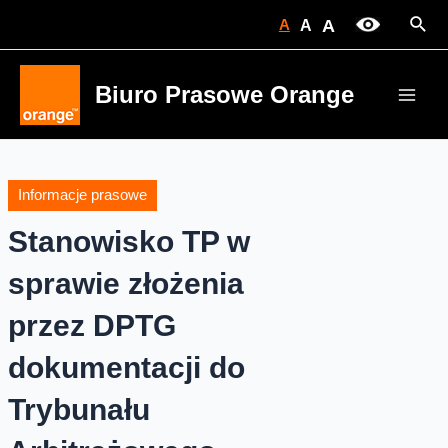
Skip
Sear
A
A
A
to
content
Biuro Prasowe Orange
Main
Men
Informacje prasowe
Stanowisko TP w
sprawie złożenia
przez DPTG
dokumentacji do
Trybunału