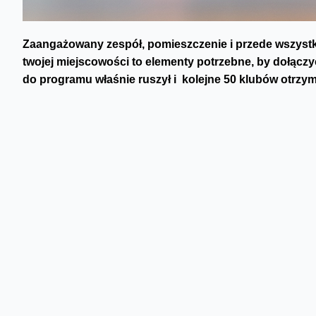
Zaangażowany zespół, pomieszczenie i przede wszyst
twojej miejscowości to elementy potrzebne, by dołąc
do programu właśnie ruszył i kolejne 50 klubów otrzym
modernizacji infrastruktury. Wnioski uczestnictwa w p
www.klubysportoweorange.pl
.
Z badań wynika, że 35% Polaków deklaruje, że ich dzieci i
jednej czwartej (22%) powodem nieuczęszczania na zorgan
możliwości w okolicy. Ponad połowa rodziców (53%), szcz
aby ich dzieci korzystały z tego typu zajęć. Odpowiedzią 
przystąpienia do programu jest wiele – każdy klub otrzyma
Internetu, by trenerzy mogli korzystać ze specjalnych pr
liczyć na dodatkowe nagrody w tym wspólny trening z pił
Siódmiakiem, czy lekkoatletą Marcinem Urbasiem. Założen
społeczności oraz promocja zdrowego, zrównoważonego ro
100 klubów sportowych w całej Polsce. W styczniu br. wyb