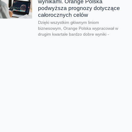
wynikami. Orange Polska
podwyższa prognozy dotyczące
całorocznych celów
Dzięki wszystkim głównym liniom
biznesowym, Orange Polska wypracował w
drugim kwartale bardzo dobre wyniki -
zarówno pod względem finansowym jak...
CERT Orange Polska
podsumowuje krajobraz
zagrożeń pierwszego półrocza
Rekordowe 330 tys. fałszywych domen
używanych do wyłudzeń danych lub
pieniędzy zablokował w pierwszym półroczu
2026 CERT Orange Polska. To...
Orange Polska uruchamia
Asystentów AI w Instytucie
„Pomnik-Centrum Zdrowia