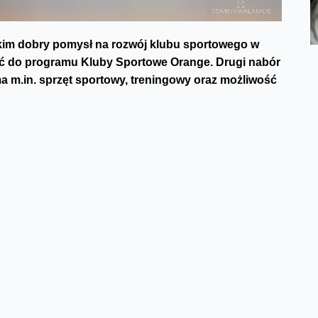
kim dobry pomysł na rozwój klubu sportowego w
zyć do programu Kluby Sportowe Orange. Drugi nabór
a m.in. sprzęt sportowy, treningowy oraz możliwość
rogramie można składać do 8 maja przez stronę
nteresują się sportem. Okazało się jednak, że prawie w
izowane zajęciach sportowe jest brak takiej
ególnie w małych miejscowościach chciałaby jednak,
na te potrzeby są Kluby Sportowe Orange. Korzyści z
 sprzęt sportowy, treningowy oraz tablet z dostępem do
ogramów szkoleniowych. Najaktywniejsze kluby mogą
karzem Jerzym Dudkiem, szczypiornistą Arturem
iem inicjatywy Orange Polska jest wsparcie lokalnych
zwoju dzieci i młodzieży. Orange Polska wyposaży
rano pierwszych 50 klubów, z których 60% znajduje się