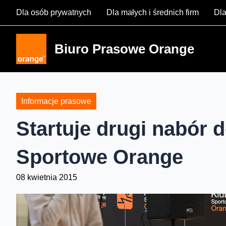
Skip
Dla osób prywatnych
Dla małych i średnich firm
Dla
to
content
Biuro Prasowe Orange
Informacje prasowe
Startuje drugi nabór
Sportowe Orange
08 kwietnia 2015