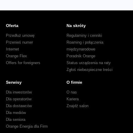
Oferta
Na skróty
Przedłuż umowę
Regulaminy i cenniki
Przenieś numer
Roaming i połączenia
Internet
międzynarodowe
Orange Flex
Poradnik Orange
Offers for foreigners
Status urządzenia na raty
Zgłoś niebezpieczne treści
Serwisy
O firmie
Dla inwestorów
O nas
Dla operatorów
Kariera
Dla dostawców
Znajdź salon
Dla mediów
Dla seniora
Orange Energia dla Firm