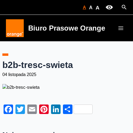
Skip
Sear
A
A
A
to
content
Biuro Prasowe Orange
Main
Men
b2b-tresc-swieta
04 listopada 2025
Facebook
Twitter
Email
Pinterest
LinkedIn
Share