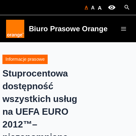
Skip
Sear
A
A
A
to
content
Biuro Prasowe Orange
Main
Men
Informacje prasowe
Stuprocentowa
dostępność
wszystkich usług
na UEFA EURO
2012™–