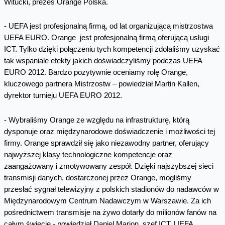
Witucki, prezes Orange Polska.
- UEFA jest profesjonalną firmą, od lat organizującą mistrzostwa
UEFA EURO. Orange jest profesjonalną firmą oferującą usługi
ICT. Tylko dzięki połączeniu tych kompetencji zdołaliśmy uzyskać
tak wspaniale efekty jakich doświadczyliśmy podczas UEFA
EURO 2012. Bardzo pozytywnie oceniamy rolę Orange,
kluczowego partnera Mistrzostw – powiedział Martin Kallen,
dyrektor turnieju UEFA EURO 2012.
- Wybraliśmy Orange ze względu na infrastrukturę, którą
dysponuje oraz międzynarodowe doświadczenie i możliwości tej
firmy. Orange sprawdził się jako niezawodny partner, oferujący
najwyższej klasy technologiczne kompetencje oraz
zaangażowany i zmotywowany zespół. Dzięki najszybszej sieci
transmisji danych, dostarczonej przez Orange, mogliśmy
przesłać sygnał telewizyjny z polskich stadionów do nadawców w
Międzynarodowym Centrum Nadawczym w Warszawie. Za ich
pośrednictwem transmisje na żywo dotarły do milionów fanów na
całym świecie - powiedział Daniel Marion, szef ICT, UEFA.