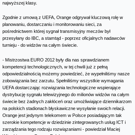
najwyższej klasy.
Zgodnie z umową z UEFA, Orange odgrywał kluczową rolę w
planowaniu, dostarczaniu i monitorowaniu sieci, za
pośrednictwem której sygnał transmisyjny meczów był
przesyłany do IBC, a stamtąd - poprzez oficjalnych nadawców
turnieju - do widzów na całym świecie.
- Mistrzostwa EURO 2012 były dla nas sprawdzianem
kompetencji technologicznych, w tej chwili już z pełną
odpowiedzialnością możemy powiedzieć, że wypełniliśmy nasze
zobowiązania bez zarzutu. Spełniliśmy wszystkie wymagania
UEFA dostarczając rozwiązania technologiczne wspierające
dystrybucję sygnału telewizyjnego do milionów widzów na całym
świecie bez żadnych zakłóceń oraz umożliwiające dziennikarzom
na polskich stadionach błyskawiczne wysyłanie swoich relacji.
Orange jest jedynym telekomem w Polsce posiadającym tak
szerokie kompetencje w dziedzinie zintegrowanych usług ICT i
zarządzania tego rodzaju rozwiązaniami - powiedział Maciej