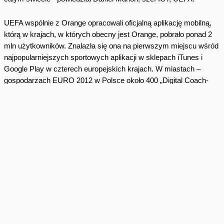
UEFA wspólnie z Orange opracowali oficjalną aplikację mobilną,
którą w krajach, w których obecny jest Orange, pobrało ponad 2
mln użytkowników. Znalazła się ona na pierwszym miejscu wśród
najpopularniejszych sportowych aplikacji w sklepach iTunes i
Google Play w czterech europejskich krajach. W miastach –
gospodarzach EURO 2012 w Polsce około 400 „Digital Coach-
ów” Orange wspierało kibiców pomagając im w pobraniu na
telefon
i korzystaniu z oficjalnej aplikacji mobilnej.
Wojciech Jabczyński, Rzecznik Orange Polska
22 527 19 39
biuro.prasowe@orange.com