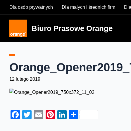
Skip
Dla osób prywatnych
Dla małych i średnich firm
Dla
to
content
Biuro Prasowe Orange
Orange_Opener2019_
12 lutego 2019
Facebook
Twitter
Email
Pinterest
LinkedIn
Share