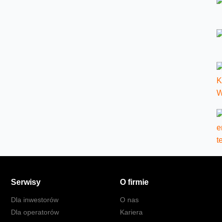
Serwisy
O firmie
Dla inwestorów
O nas
Dla operatorów
Kariera