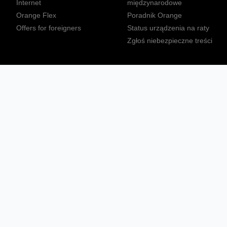
Internet
międzynarodowe
Orange Flex
Poradnik Orange
Offers for foreigners
Status urządzenia na raty
Zgłoś niebezpieczne treści
Sprawdź mapę zasięgu
Konta
Ważne komunikaty
Regulamin serwisu
Warunki zakupów
Nieruchomości Orange
Multibox
Odpowiedzialny biznes
Tłumacz języka migowego
Confort+
© 2026 Orange Polska S.A. Wszystkie prawa zastrzeżone.