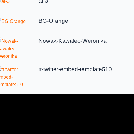
ai-3
BG-Orange
Nowak-Kawalec-Weronika
tt-twitter-embed-template510