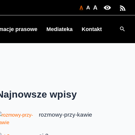
A
A
A
Searc
rmacje prasowe
Mediateka
Kontakt
Najnowsze wpisy
rozmowy-przy-kawie