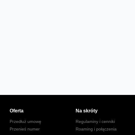
Oferta
Na skróty
Przedłuż umowę
Regulaminy i cenniki
Przenieś numer
Roaming i połączenia