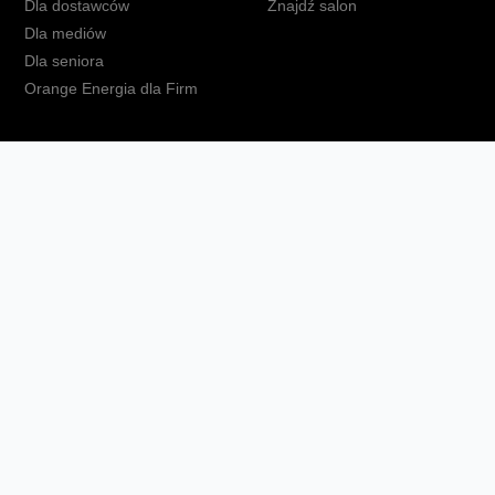
Dla dostawców
Znajdź salon
Dla mediów
Dla seniora
Orange Energia dla Firm
kt
Ochrona danych osobowych
Polityka prywatności
Zmień ust
Fundacja Orange
Telefon domowy
Dbam o bliskich
Ra