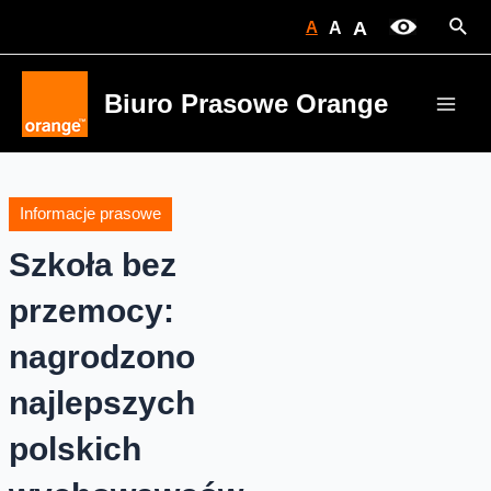
Skip
Sear
A
A
A
to
content
Biuro Prasowe Orange
Main
Men
Informacje prasowe
Szkoła bez
przemocy:
nagrodzono
najlepszych
polskich