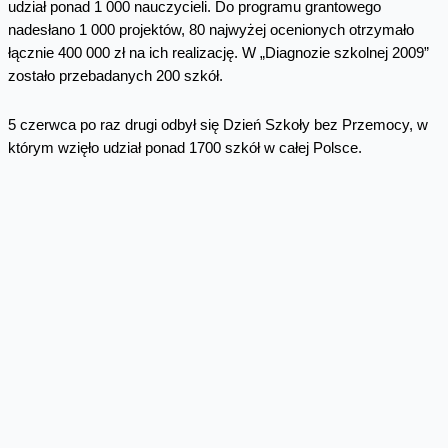
udział ponad 1 000 nauczycieli. Do programu grantowego
nadesłano 1 000 projektów, 80 najwyżej ocenionych otrzymało
łącznie 400 000 zł na ich realizację. W „Diagnozie szkolnej 2009”
zostało przebadanych 200 szkół.
5 czerwca po raz drugi odbył się Dzień Szkoły bez Przemocy, w
którym wzięło udział ponad 1700 szkół w całej Polsce.
Skomentuj
Facebook
Twitter
Email
Pinterest
LinkedIn
Share
Najnowsze informacje
Orange Polska zabezpieczył
dostawy energii ze źródeł
odnawialnych do roku 2035