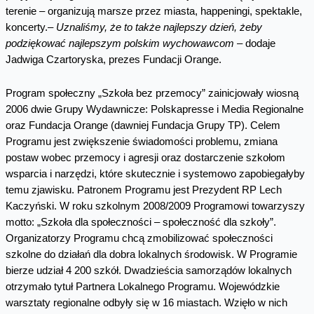
terenie – organizują marsze przez miasta, happeningi, spektakle,
koncerty.–
Uznaliśmy, że to także najlepszy dzień, żeby
podziękować najlepszym polskim wychowawcom
– dodaje
Jadwiga Czartoryska, prezes Fundacji Orange.
Program społeczny „Szkoła bez przemocy” zainicjowały wiosną
2006 dwie Grupy Wydawnicze: Polskapresse i Media Regionalne
oraz Fundacja Orange (dawniej Fundacja Grupy TP). Celem
Programu jest zwiększenie świadomości problemu, zmiana
postaw wobec przemocy i agresji oraz dostarczenie szkołom
wsparcia i narzędzi, które skutecznie i systemowo zapobiegałyby
temu zjawisku. Patronem Programu jest Prezydent RP Lech
Kaczyński. W roku szkolnym 2008/2009 Programowi towarzyszy
motto: „Szkoła dla społeczności – społeczność dla szkoły”.
Organizatorzy Programu chcą zmobilizować społeczności
szkolne do działań dla dobra lokalnych środowisk. W Programie
bierze udział 4 200 szkół. Dwadzieścia samorządów lokalnych
otrzymało tytuł Partnera Lokalnego Programu. Wojewódzkie
warsztaty regionalne odbyły się w 16 miastach. Wzięło w nich