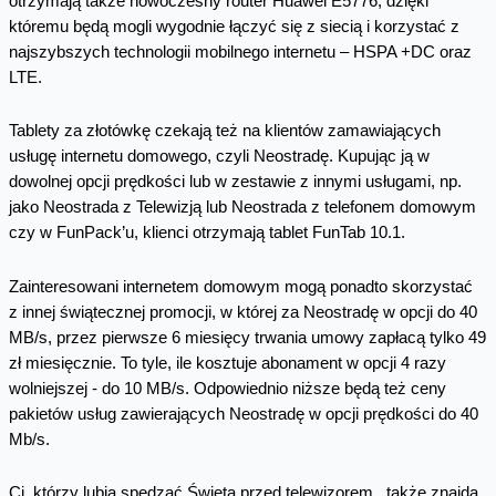
otrzymają także nowoczesny router Huawei E5776, dzięki
któremu będą mogli wygodnie łączyć się z siecią i korzystać z
najszybszych technologii mobilnego internetu – HSPA +DC oraz
LTE.
Tablety za złotówkę czekają też na klientów zamawiających
usługę internetu domowego, czyli Neostradę. Kupując ją w
dowolnej opcji prędkości lub w zestawie z innymi usługami, np.
jako Neostrada z Telewizją lub Neostrada z telefonem domowym
czy w FunPack’u, klienci otrzymają tablet FunTab 10.1.
Zainteresowani internetem domowym mogą ponadto skorzystać
z innej świątecznej promocji, w której za Neostradę w opcji do 40
MB/s, przez pierwsze 6 miesięcy trwania umowy zapłacą tylko 49
zł miesięcznie. To tyle, ile kosztuje abonament w opcji 4 razy
wolniejszej - do 10 MB/s. Odpowiednio niższe będą też ceny
pakietów usług zawierających Neostradę w opcji prędkości do 40
Mb/s.
Ci, którzy lubią spędzać Święta przed telewizorem, także znajdą