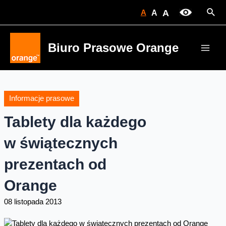
Skip
Sear
A
A
A
to
content
Biuro Prasowe Orange
Main
Men
Informacje prasowe
Tablety dla każdego
w świątecznych
prezentach od
Orange
08 listopada 2013