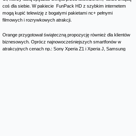
coś dla siebie. W pakiecie FunPack HD z szybkim internetem
mogą kupić telewizję z bogatymi pakietami nc+ pełnymi
filmowych i rozrywkowych atrakcji.
Orange przygotował świąteczną propozycję również dla klientów
biznesowych. Oprócz najnowocześniejszych smartfonów w
atrakcyjnych cenach np.: Sony Xperia Z1 i Xperia J, Samsung
Galaxy Note 3 i Galaxy Core Plus oraz Nokia Lumia 1020 i Nokia
515, firmy znajdą w niej ofertę „Maksymalne Korzyści z
Internetem”. Klienci przenoszący numer do Orange dla Firm lub
przedłużający dotychczasową umowę z abonamentem już za 60
zł (+ VAT), otrzymają co miesiąc 1200 minut na połączenia do
wszystkich sieci, rozmowy bez ograniczeń w Orange i na
stacjonarne oraz 2 GB na internet. Firmy, podobnie klienci
indywidualni, będą mogły wybrać jeden z dwóch tabletów -
Pentagram Tab 7.6 Dual Core lub Alcatel One Touch Evo7, które
otrzymają w prezencie za symboliczną złotówkę (+ VAT).
Więcej informacji o ofercie świątecznej Orange można znaleźć na