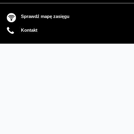
Sprawdź mapę zasięgu
Kontakt
Ważne komunikaty
Regulamin serwisu
Warunki zakupów
Ochrona danych osobowych
Polityka prywatności
Zmień ustawienia cookies
Sieć#1
Inwestycje dofinansowane z UE
Nieruchomości Orange
Multibox
Odpowiedzialny biznes
Fundacja Orange
Telefon domowy
Dbam o bliskich
Razem dla planety
Razem w sieci
Program Re
Tłumacz języka migowego
Confort+