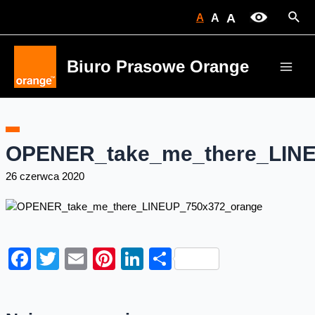
Skip
Sear
A
A
A
to
content
Biuro Prasowe Orange
Main
Men
OPENER_take_me_there_LINE
26 czerwca 2020
Facebook
Twitter
Email
Pinterest
LinkedIn
Share