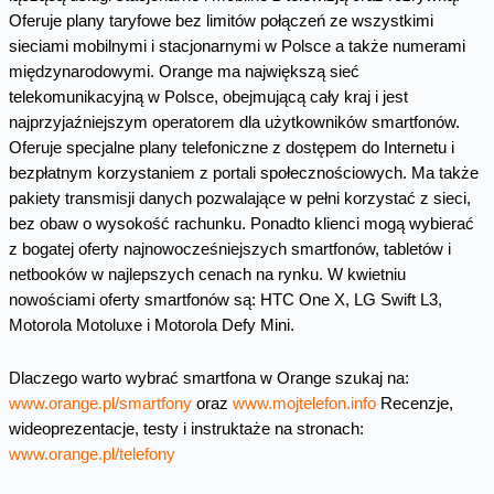
Oferuje plany taryfowe bez limitów połączeń ze wszystkimi
sieciami mobilnymi i stacjonarnymi w Polsce a także numerami
międzynarodowymi. Orange ma największą sieć
telekomunikacyjną w Polsce, obejmującą cały kraj i jest
najprzyjaźniejszym operatorem dla użytkowników smartfonów.
Oferuje specjalne plany telefoniczne z dostępem do Internetu i
bezpłatnym korzystaniem z portali społecznościowych. Ma także
pakiety transmisji danych pozwalające w pełni korzystać z sieci,
bez obaw o wysokość rachunku. Ponadto klienci mogą wybierać
z bogatej oferty najnowocześniejszych smartfonów, tabletów i
netbooków w najlepszych cenach na rynku. W kwietniu
nowościami oferty smartfonów są: HTC One X, LG Swift L3,
Motorola Motoluxe i Motorola Defy Mini.
Dlaczego warto wybrać smartfona w Orange szukaj na:
www.orange.pl/smartfony
oraz
www.mojtelefon.info
Recenzje,
wideoprezentacje, testy i instruktaże na stronach:
www.orange.pl/telefony