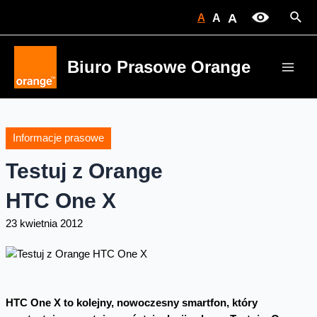
Skip
Sear
A
A
A
to
content
Biuro Prasowe Orange
Main
Men
Informacje prasowe
Testuj z Orange
HTC One X
23 kwietnia 2012
HTC One X to kolejny, nowoczesny smartfon, który