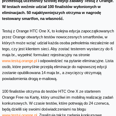
przetestują uczestnicy szóstej edycji zabawy Testuj z Orange.
W testach weźmie udział 100 finalistów wyłonionych w
eliminacjach. 50 najaktywniejszych otrzyma w nagrodę
testowany smartfon, na własność.
Testuj z Orange HTC One X, to kolejna edycja zapoczątkowanych
przez Orange otwartych testów nowoczesnych smartfonów, w
których może wziąć udział każda osoba pełnoletnia niezależnie od
tego, czy jest klientem sieci. Aby zostać testerem wystarczy do 6
maja br., wypełnić formularz rejestracyjny na stronie
www.testuj.orange.pl
i odpowiedzieć na pytanie eliminacyjne. Lista
osób, które pomyślnie przejdą eliminacje do najnowszej edycji
zostanie opublikowana 14 maja br., a zwycięzcy otrzymają
powiadomienia drogą e-mailową.
100 finalistów otrzyma do testów HTC One X ze starterem
Orange Free na Kartę, który umożliwi im mobilną realizację zadań
konkursowych. W czasie testów, które potrwają do 24 czerwca,
będą dzielili się swoimi doświadczeniami na blogu
www.testuj.orange.pl
. Zrealizują także zadania konkursowe