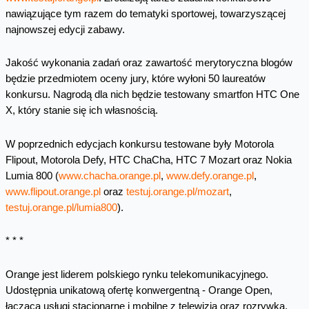
nawiązujące tym razem do tematyki sportowej, towarzyszącej
najnowszej edycji zabawy.
Jakość wykonania zadań oraz zawartość merytoryczna blogów
będzie przedmiotem oceny jury, które wyłoni 50 laureatów
konkursu. Nagrodą dla nich będzie testowany smartfon HTC One
X, który stanie się ich własnością.
W poprzednich edycjach konkursu testowane były Motorola
Flipout, Motorola Defy, HTC ChaCha, HTC 7 Mozart oraz Nokia
Lumia 800 (
www.chacha.orange.pl
,
www.defy.orange.pl
,
www.flipout.orange.pl
oraz
testuj.orange.pl/mozart
,
testuj.orange.pl/lumia800
).
* * *
Orange jest liderem polskiego rynku telekomunikacyjnego.
Udostępnia unikatową ofertę konwergentną - Orange Open,
łączącą usługi stacjonarne i mobilne z telewizją oraz rozrywką.