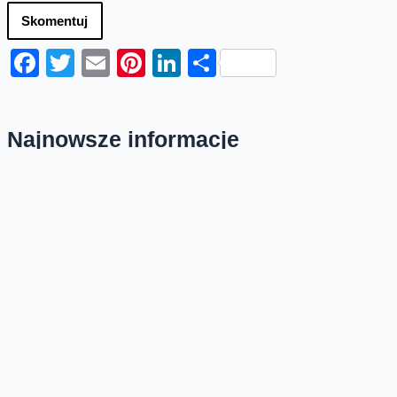
Skomentuj
Facebook
Twitter
Email
Pinterest
LinkedIn
Share
Najnowsze informacje
Orange Polska zabezpieczył
dostawy energii ze źródeł
odnawialnych do roku 2035
Orange Polska przedłużył umowę PPA (Power
Purchase Agreement) z EDF power solutions
Polska na dostawę energii odnawialnej z farm
wiatrowych do roku 2035. Kontrakt wpisuje się...
Nowa usługa Dynamic SOC – pełna
obsługa cyberbezpieczeństwa firm
Orange Polska wprowadza nową usługę