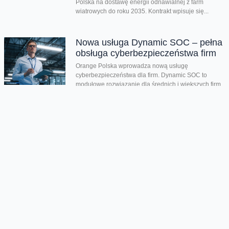
Polska na dostawę energii odnawialnej z farm
wiatrowych do roku 2035. Kontrakt wpisuje się...
Nowa usługa Dynamic SOC – pełna
obsługa cyberbezpieczeństwa firm
Orange Polska wprowadza nową usługę
cyberbezpieczeństwa dla firm. Dynamic SOC to
modułowe rozwiązanie dla średnich i większych firm,
zatrudniających co...
Drugi kwartał z bardzo dobrymi
wynikami. Orange Polska
podwyższa prognozy dotyczące
całorocznych celów
Dzięki wszystkim głównym liniom biznesowym,
Orange Polska wypracował w drugim kwartale bardzo
dobre wyniki - zarówno pod względem finansowym
jak...
CERT Orange Polska podsumowuje