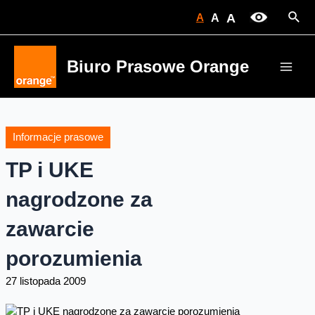
Skip
Sear
A
A
A
to
content
Biuro Prasowe Orange
Main
Men
Informacje prasowe
TP i UKE
nagrodzone za
zawarcie
porozumienia
27 listopada 2009