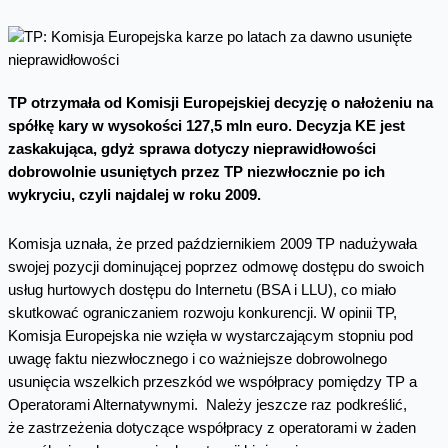
TP otrzyma
ł
a od Komisji Europejskiej decyzj
ę
o na
ł
o
ż
eniu na
spółk
ę
kary w wysoko
ś
ci 127,5 mln euro. Decyzja KE jest
zaskakuj
ą
ca, gdy
ż
sprawa dotyczy nieprawid
ł
owo
ś
ci
dobrowolnie usuni
ę
tych przez TP niezw
ł
ocznie po ich
wykryciu, czyli najdalej w roku 2009.
Komisja uznała, że przed październikiem 2009 TP nadużywała
swojej pozycji dominującej poprzez odmowę dostępu do swoich
usług hurtowych dostępu do Internetu (BSA i LLU), co miało
skutkować ograniczaniem rozwoju konkurencji. W opinii TP,
Komisja Europejska nie wzięła w wystarczającym stopniu pod
uwagę faktu niezwłocznego i co ważniejsze dobrowolnego
usunięcia wszelkich przeszkód we współpracy pomiędzy TP a
Operatorami Alternatywnymi. Należy jeszcze raz podkreślić,
że zastrzeżenia dotyczące współpracy z operatorami w żaden