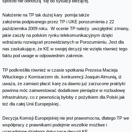
sposób nie odnoszą się do sytuacji bieżącej.
Nałożenie na TP tak dużej kary pomija także
założenia podpisanego przez TP i UKE porozumienia z 22
października 2009 roku. W ocenie TP należy uwzględnić zmiany,
jakie zaszły na polskim rynku telekomunikacyjnym dzięki
wdrażaniu rozwiązań przewidzianych w Porozumieniu. Jest dla
nas zaskakujące, że KE w swojej decyzji nie wzięła również tego
faktu pod uwage w odpowiednim zakresie.
TP podkreśliła również w czasie spotkania Prezesa Macieja
Wituckiego z Komisarzem ds. konkurencji Joaquin Almunią, iż
uważa, że zamiast płacić karę za dawno już zarzucone praktyki
powinna móc zainwestować dodatkowe pieniądze w rozbudowę
infrastruktury, co z pewnością byłoby z pożytkiem dla Polski jak
też dla całej Unii Europejskiej .
Decyzja Komisji Europejskiej nie jest prawomocna, dlatego TP we
współpracy z prawnikami podejmie wszelkie możliwe i
uzasadnione działania dotyczące decyzji KE.