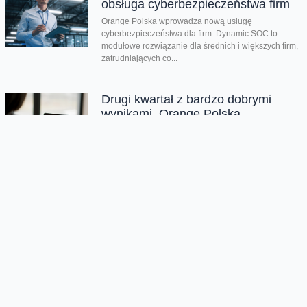
obsługa cyberbezpieczeństwa firm
Orange Polska wprowadza nową usługę
cyberbezpieczeństwa dla firm. Dynamic SOC to
modułowe rozwiązanie dla średnich i większych firm,
zatrudniających co...
Drugi kwartał z bardzo dobrymi
wynikami. Orange Polska
podwyższa prognozy dotyczące
całorocznych celów
Dzięki wszystkim głównym liniom biznesowym,
Orange Polska wypracował w drugim kwartale bardzo
dobre wyniki - zarówno pod względem finansowym
jak...
CERT Orange Polska podsumowuje
krajobraz zagrożeń pierwszego
półrocza
Rekordowe 330 tys. fałszywych domen używanych do
wyłudzeń danych lub pieniędzy zablokował w