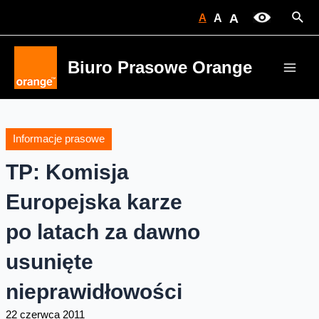
Skip
Sear
A
A
A
to
content
Biuro Prasowe Orange
Main
Men
Informacje prasowe
TP: Komisja
Europejska karze
po latach za dawno
usunięte
nieprawidłowości
22 czerwca 2011