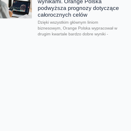
wynikami. Orange Polska
podwyższa prognozy dotyczące
całorocznych celów
Dzięki wszystkim głównym liniom
biznesowym, Orange Polska wypracował w
drugim kwartale bardzo dobre wyniki -
zarówno pod względem finansowym jak...
CERT Orange Polska
podsumowuje krajobraz
zagrożeń pierwszego półrocza
Rekordowe 330 tys. fałszywych domen
używanych do wyłudzeń danych lub
pieniędzy zablokował w pierwszym półroczu
2026 CERT Orange Polska. To...
Orange Polska uruchamia
Asystentów AI w Instytucie
„Pomnik-Centrum Zdrowia