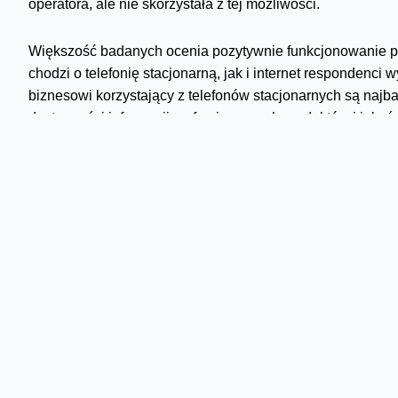
operatora, ale nie skorzystała z tej możliwości.
Większość badanych ocenia pozytywnie funkcjonowanie po
chodzi o telefonię stacjonarną, jak i internet respondenci 
biznesowi korzystający z telefonów stacjonarnych są najbar
dostępności informacji o ofercie nowych produktów i jakośc
Skomentuj