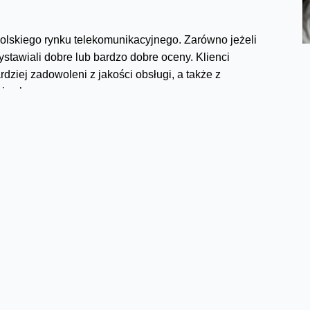
lskiego rynku telekomunikacyjnego. Zarówno jeżeli
wystawiali dobre lub bardzo dobre oceny. Klienci
dziej zadowoleni z jakości obsługi, a także z
i usług.
Facebook
Twitter
Email
Pinterest
LinkedIn
Share