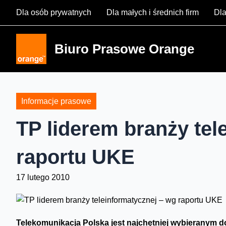
Skip
Dla osób prywatnych
Dla małych i średnich firm
Dla
to
content
Biuro Prasowe Orange
Informacje prasowe
TP liderem branży tel
raportu UKE
17 lutego 2010
Telekomunikacja Polska jest najchętniej wybieranym d