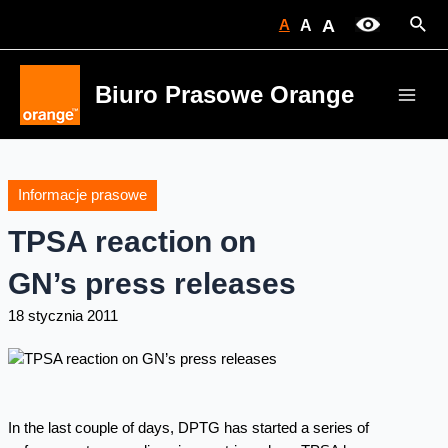
Skip
Sear
A
A
A
to
content
Biuro Prasowe Orange
Main
Men
Informacje prasowe
TPSA reaction on
GN’s press releases
18 stycznia 2011
In the last couple of days, DPTG has started a series of