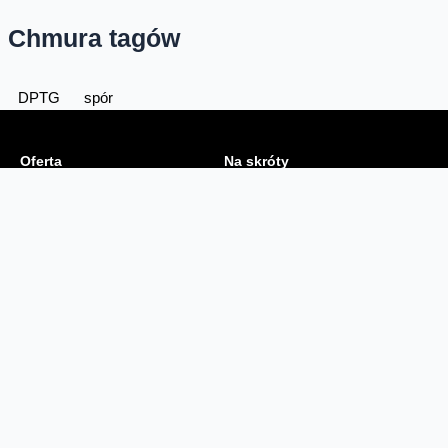
Chmura tagów
DPTG
spór
Oferta
Na skróty
Przedłuż umowę
Regulaminy i cenniki
Przenieś numer
Roaming i połączenia
Internet
międzynarodowe
Orange Flex
Poradnik Orange
Offers for foreigners
Status urządzenia na raty
Zgłoś niebezpieczne treści
Serwisy
O firmie
Dla inwestorów
O nas
Dla operatorów
Kariera
Dla dostawców
Znajdź salon