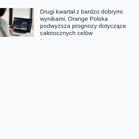
Drugi kwartał z bardzo dobrymi
wynikami. Orange Polska
podwyższa prognozy dotyczące
całorocznych celów
Dzięki wszystkim głównym liniom
biznesowym, Orange Polska wypracował w
drugim kwartale bardzo dobre wyniki -
zarówno pod względem finansowym jak...
CERT Orange Polska
podsumowuje krajobraz
zagrożeń pierwszego półrocza
Rekordowe 330 tys. fałszywych domen
używanych do wyłudzeń danych lub
pieniędzy zablokował w pierwszym półroczu
2026 CERT Orange Polska. To...