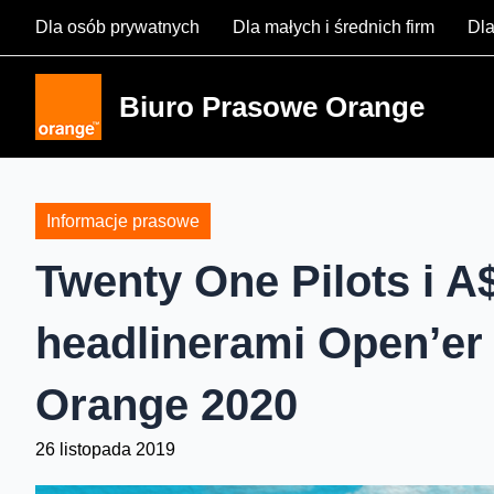
Skip
Dla osób prywatnych
Dla małych i średnich firm
Dla
to
content
Biuro Prasowe Orange
Informacje prasowe
Twenty One Pilots i 
headlinerami Open’er
Orange 2020
26 listopada 2019