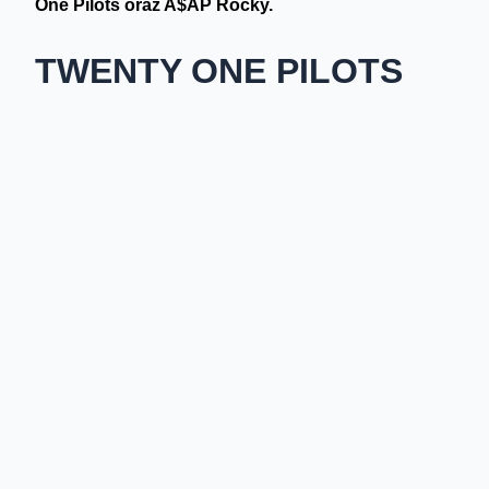
One Pilots oraz A$AP Rocky.
TWENTY ONE PILOTS
W tym roku amerykańska formacja obchodzi 10 urodziny - i
odtworzeń takich kawałków jak „Stressed Out”, „Heathens”
Grammy, MTV EMA oraz Billboard Awards) oraz jednemu z 
Pilots plasują się dziś w czołówce najważniejszych zespołó
niewątpliwie fakt, że album „Blurryface” został oficjalnie o
dekady (Billboard). W twórczości Tylera Josepha i Josha D
syntezatorami alternatywny pop łączą się w rzadko spotyka
muzyczny tylko podkreśla wrażliwą tematykę lęków i zdrow
utworach. Duet ma na swoim koncie 5 albumów. Ostatni, „Tr
drugim miejscu zestawienia Billboard 200 oraz zdobywając 
Joseph, Twenty One Pilots już pracują nad jego następcą.