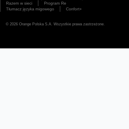
Razem w sieci
Program Re
Tłumacz języka migowego
Confort+
© 2026 Orange Polska S.A. Wszystkie prawa zastrzeżone.