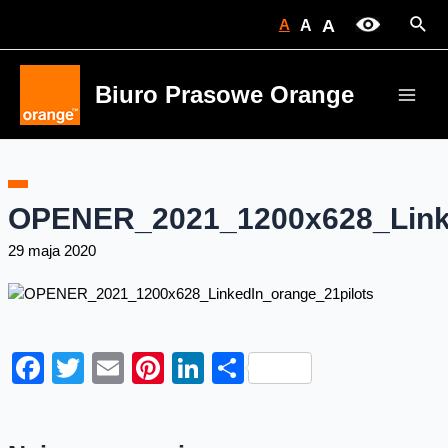
Skip
Sear
A
A
A
to
content
Biuro Prasowe Orange
Main
Men
OPENER_2021_1200x628_Linke
29 maja 2020
Facebook
Twitter
Email
Pinterest
LinkedIn
Share