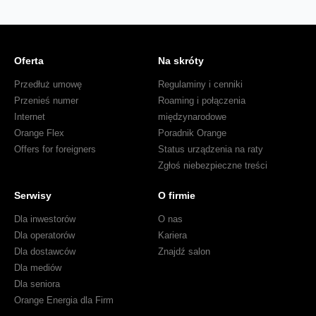
Oferta
Na skróty
Przedłuż umowę
Regulaminy i cenniki
Przenieś numer
Roaming i połączenia
Internet
międzynarodowe
Orange Flex
Poradnik Orange
Offers for foreigners
Status urządzenia na raty
Zgłoś niebezpieczne treści
Serwisy
O firmie
Dla inwestorów
O nas
Dla operatorów
Kariera
Dla dostawców
Znajdź salon
Dla mediów
Dla seniora
Orange Energia dla Firm