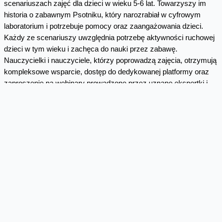
scenariuszach zajęć dla dzieci w wieku 5-6 lat. Towarzyszy im
historia o zabawnym Psotniku, który narozrabiał w cyfrowym
laboratorium i potrzebuje pomocy oraz zaangażowania dzieci.
Każdy ze scenariuszy uwzględnia potrzebę aktywności ruchowej
dzieci w tym wieku i zachęca do nauki przez zabawę.
Nauczycielki i nauczyciele, którzy poprowadzą zajęcia, otrzymują
kompleksowe wsparcie, dostęp do dedykowanej platformy oraz
zaproszenie na webinary prowadzone przez uznane ekspertki i
ekspertów.
Placówki nie ponoszą żadnych kosztów związanych z udziałem
w programie. Otrzymują natomiast gry, książki, zestawy
kreatywne i inne materiały do pracy z dziećmi. Fundacja Orange
przygotowuje też krótkie informacje dla rodziców na temat
kolejnych etapów w projekcie oraz propozycje zabaw w domu,
które ćwiczą uważność, zapamiętywanie, czy rozpoznawanie
emocji. Dzieci w czasie zajęć MegaMisji dla Przedszkoli nie
korzystają z indywidualnych urządzeń ekranowych.