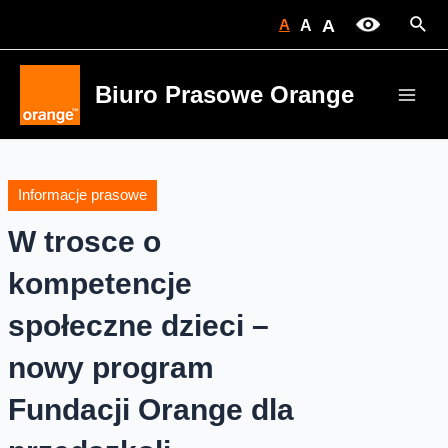
Skip
Sear
A
A
A
to
content
Biuro Prasowe Orange
Main
Men
Informacje prasowe
W trosce o
kompetencje
społeczne dzieci –
nowy program
Fundacji Orange dla