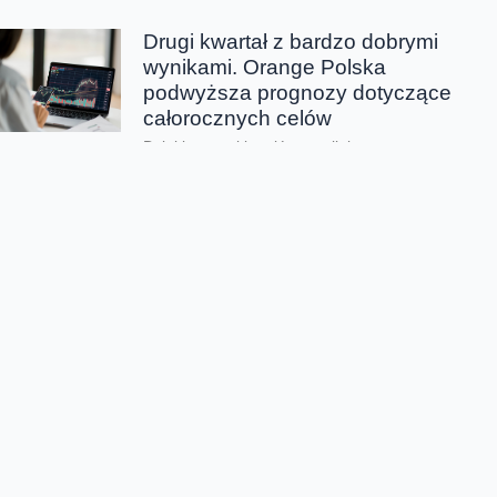
Drugi kwartał z bardzo dobrymi
wynikami. Orange Polska
podwyższa prognozy dotyczące
całorocznych celów
Dzięki wszystkim głównym liniom
biznesowym, Orange Polska wypracował w
drugim kwartale bardzo dobre wyniki -
zarówno pod względem finansowym jak...
CERT Orange Polska
podsumowuje krajobraz
zagrożeń pierwszego półrocza
Rekordowe 330 tys. fałszywych domen
używanych do wyłudzeń danych lub
pieniędzy zablokował w pierwszym półroczu
2026 CERT Orange Polska. To...