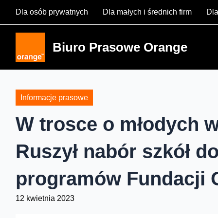
Skip
Dla osób prywatnych
Dla małych i średnich firm
Dla
to
content
Biuro Prasowe Orange
Informacje prasowe
W trosce o młodych w
Ruszył nabór szkół d
programów Fundacji 
12 kwietnia 2023