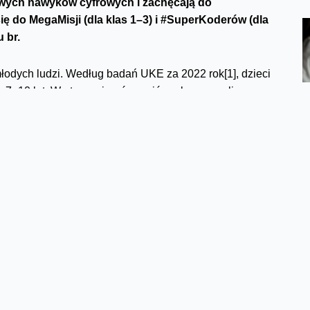
wych nawyków cyfrowych i zachęcają do
ię do MegaMisji (dla klas 1–3) i #SuperKoderów (dla
 br.
młodych ludzi. Według badań UKE za 2022 rok[1], dzieci
- 10 lat. Warto wspierać uczniów, aby czerpali z
 potrafili budować satysfakcjonujące relacje i
łania razem to fundamenty dające młodym ludziom
ieczeństwa.
 ale jeszcze ważniejsze są kompetencje społeczne.
 tych kompetencji przyszłości. Edukacja nt.
 programowania w #SuperKoderach - odbywa się
e zajęć zachęcają do innej formuły niż ta tradycyjna –
 które szybciej się uczą, a jednocześnie doświadczają,
kiewicz, prezes Fundacji Orange
.
 w nich wzięło 2 tysiące szkół i ponad 50 tysięcy