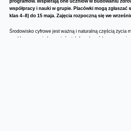
programów. Wspierają one uczniów w budowaniu zdro
współpracy i nauki w grupie. Placówki mogą zgłaszać s
klas 4–8) do 15 maja. Zajęcia rozpoczną się we wrześniu
Środowisko cyfrowe jest ważną i naturalną częścią życia 
zwykle zaczynają korzystać z telefonu komórkowego mając 7
cyfrowego świata to, co dobre i co im służy, a jednocześnie
współpracować. Wartościowe kontakty i umiejętność dzia
lepsze rozumienie życia społecznego, ale i poczucie bezp
We współczesnym świecie ważne są umiejętności cyfrowe,
Dlatego w inicjatywach naszej Fundacji łączymy naukę obu
bezpieczeństwa w sieci w MegaMisji, czy nauka podstaw
poprzez współpracę, wspólną refleksję, zabawę. Scenariusz
w ławkach. Atrakcyjne lekcje to większa motywacja dzieci,
jak ważne jest działanie razem –
tłumaczy Konrad Ciesioł
Oba programy wpisują się w podstawę programową, a udział