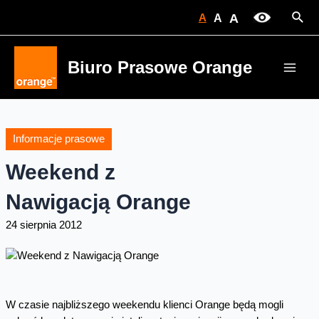
Skip
Sear
A
A
A
to
content
Biuro Prasowe Orange
Main
Men
Informacje prasowe
Weekend z
Nawigacją Orange
24 sierpnia 2012
W czasie najbliższego weekendu klienci Orange będą mogli