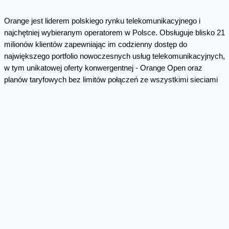
Orange jest liderem polskiego rynku telekomunikacyjnego i
najchętniej wybieranym operatorem w Polsce. Obsługuje blisko 21
milionów klientów zapewniając im codzienny dostęp do
największego portfolio nowoczesnych usług telekomunikacyjnych,
w tym unikatowej oferty konwergentnej - Orange Open oraz
planów taryfowych bez limitów połączeń ze wszystkimi sieciami
mobilnymi i stacjonarnymi w Polsce a także numerami
międzynarodowymi.
* * *
Wojciech Jabczyński, rzecznik Orange Polska
22 527 19 39
biuro.prasowe@orange.com