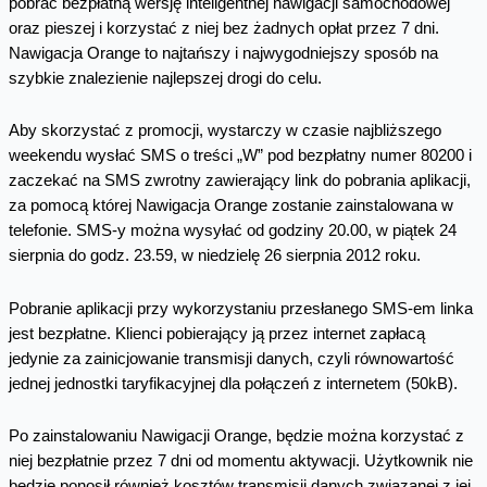
pobrać bezpłatną wersję inteligentnej nawigacji samochodowej
oraz pieszej i korzystać z niej bez żadnych opłat przez 7 dni.
Nawigacja Orange to najtańszy i najwygodniejszy sposób na
szybkie znalezienie najlepszej drogi do celu.
Aby skorzystać z promocji, wystarczy w czasie najbliższego
weekendu wysłać SMS o treści „W” pod bezpłatny numer 80200 i
zaczekać na SMS zwrotny zawierający link do pobrania aplikacji,
za pomocą której Nawigacja Orange zostanie zainstalowana w
telefonie. SMS-y można wysyłać od godziny 20.00, w piątek 24
sierpnia do godz. 23.59, w niedzielę 26 sierpnia 2012 roku.
Pobranie aplikacji przy wykorzystaniu przesłanego SMS-em linka
jest bezpłatne. Klienci pobierający ją przez internet zapłacą
jedynie za zainicjowanie transmisji danych, czyli równowartość
jednej jednostki taryfikacyjnej dla połączeń z internetem (50kB).
Po zainstalowaniu Nawigacji Orange, będzie można korzystać z
niej bezpłatnie przez 7 dni od momentu aktywacji. Użytkownik nie
będzie ponosił również kosztów transmisji danych związanej z jej