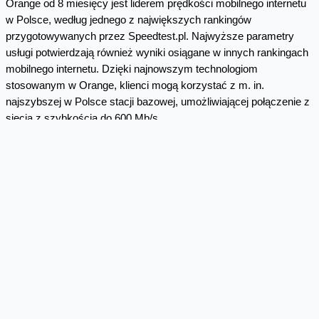
Orange od 8 miesięcy jest liderem prędkości mobilnego internetu
w Polsce, według jednego z największych rankingów
przygotowywanych przez Speedtest.pl. Najwyższe parametry
usługi potwierdzają również wyniki osiągane w innych rankingach
mobilnego internetu. Dzięki najnowszym technologiom
stosowanym w Orange, klienci mogą korzystać z m. in.
najszybszej w Polsce stacji bazowej, umożliwiającej połączenie z
siecią z szybkością do 600 Mb/s.
Wojciech Jabczyński
Rzecznik Orange Polska
biuro.prasowe@orange.com
https://twitter.com/
RzecznikOrange