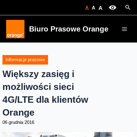
Skip
Sear
A
A
A
to
content
Biuro Prasowe Orange
Main
Men
Informacje prasowe
Większy zasięg i
możliwości sieci
4G/LTE dla klientów
Orange
06 grudnia 2016