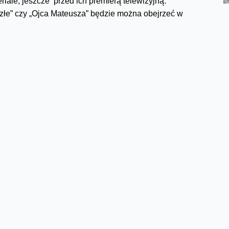
iale, jeszcze przed ich premierą telewizyjną.
a złe” czy „Ojca Mateusza” będzie można obejrzeć w
elewizora przez dekoder, a wszyscy zainteresowani
lewizja Tu i Tam. Po wypożyczeniu filmy są dostępne
pl/telewizja-tu-i-tam/kategoria/8468634/filmy