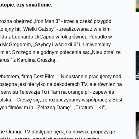
ptopie, czy smartfonie.
ożna obejrzeć „Iron Man 3” - trzecią część przygód
olejny hit „Wielki Gatsby” - zrealizowana z wielkim
lda z Leonardo DiCaprio w roli głównej. Ponadto w
 McGregorem, „Szybcy i wściekli 6” i „Uniwersalny
remier. Szczególnie godnym polecenia są: „Nieulotne’ ze
ruś!” z Karoliną Gruszką .
butorem, firmą Best Film. - Nieustannie pracujemy nad
stępna jest nie tylko na dekoderach TV, ale również na
erwisu Telewizja Tu i Tam na orange.pl - zapewnia
olska. - Cieszę się, że rozpoczynamy współpracę z Best
ch filmów m.in. „Żelazną Damę”, „Erratum”, „Ki”,
rcie Orange TV dostępne będą najnowsze propozycje