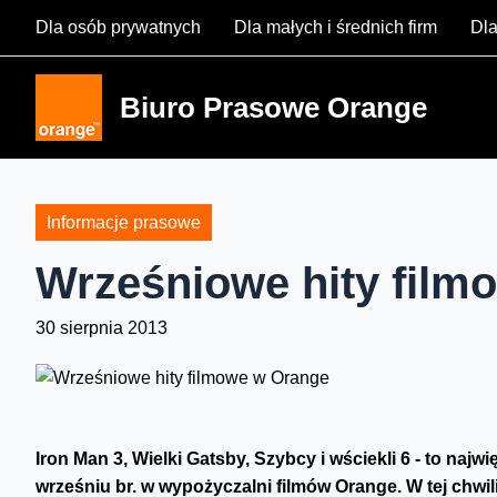
Skip
Dla osób prywatnych
Dla małych i średnich firm
Dla
to
content
Biuro Prasowe Orange
Informacje prasowe
Wrześniowe hity film
30 sierpnia 2013
Iron Man 3, Wielki Gatsby, Szybcy i wściekli 6 - to naj
wrześniu br. w wypożyczalni filmów Orange. W tej chwil