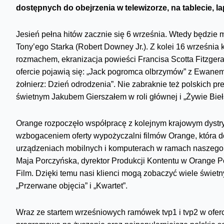
dostępnych do obejrzenia w telewizorze, na tablecie, la
Jesień pełna hitów zacznie się 6 września. Wtedy będzie m
Tony’ego Starka (Robert Downey Jr.). Z kolei 16 września k
rozmachem, ekranizacja powieści Francisa Scotta Fitzgera
ofercie pojawią się: „Jack pogromca olbrzymów” z Ewanem
żołnierz: Dzień odrodzenia”. Nie zabraknie też polskich p
świetnym Jakubem Gierszałem w roli głównej i „Żywie Bieła
Orange rozpoczęło współpracę z kolejnym krajowym dystry
wzbogaceniem oferty wypożyczalni filmów Orange, która do
urządzeniach mobilnych i komputerach w ramach naszego s
Maja Porczyńska, dyrektor Produkcji Kontentu w Orange P
Film. Dzięki temu nasi klienci mogą zobaczyć wiele świetny
„Przerwane objęcia” i „Kwartet”.
Wraz ze startem wrześniowych ramówek tvp1 i tvp2 w ofe