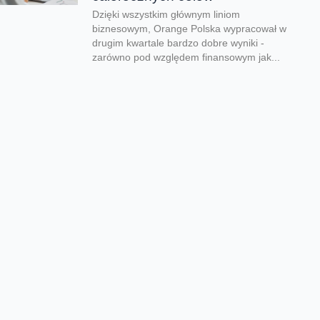
Dzięki wszystkim głównym liniom
biznesowym, Orange Polska wypracował w
drugim kwartale bardzo dobre wyniki -
zarówno pod względem finansowym jak...
CERT Orange Polska
podsumowuje krajobraz
zagrożeń pierwszego półrocza
Rekordowe 330 tys. fałszywych domen
używanych do wyłudzeń danych lub
pieniędzy zablokował w pierwszym półroczu
2026 CERT Orange Polska. To...
Orange Polska uruchamia
Asystentów AI w Instytucie
„Pomnik-Centrum Zdrowia
Dziecka”
W Instytucie „Pomnik-Centrum Zdrowia