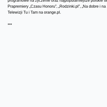
programowe na życzenie oraz najpopularniejsze polskie ser
Prapremiery „Czasu Honoru”, „Rodzinki.pl”, „Na dobre i n
Telewizji Tu i Tam na orange.pl.
***
Filmy mogą oglądać klienci usługi Orange TV na ekranie t
mogą wypożyczać filmy na portalu orange.pl w zakładce Te
na komputerze, tablecie lub smarfonie przez 48 godzin.
Filmy można wypożyczać pod adresem:
http://www.orange.
***
Wojciech Jabczyński, Rzecznik Orange Polska
Tel.: 22 527 19 39