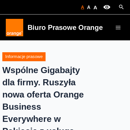
Skip
Sear
A
A
A
to
content
Biuro Prasowe Orange
Main
Men
Informacje prasowe
Wspólne Gigabajty
dla firmy. Ruszyła
nowa oferta Orange
Business
Everywhere w