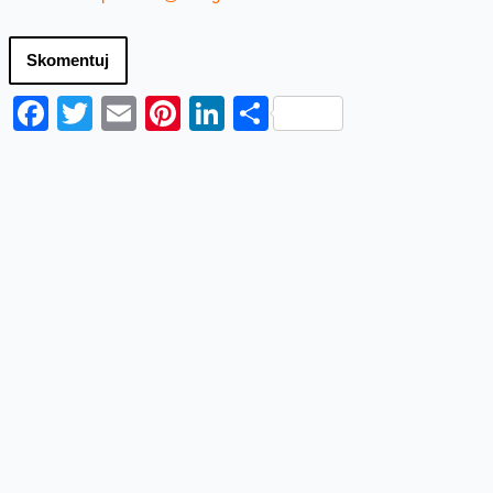
Skomentuj
Facebook
Twitter
Email
Pinterest
LinkedIn
Share
Najnowsze informacje
Orange Polska zabezpieczył
dostawy energii ze źródeł
odnawialnych do roku 2035
Orange Polska przedłużył umowę PPA (Power
Purchase Agreement) z EDF power solutions
Polska na dostawę energii odnawialnej z farm
wiatrowych do roku 2035. Kontrakt wpisuje się...
Nowa usługa Dynamic SOC – pełna