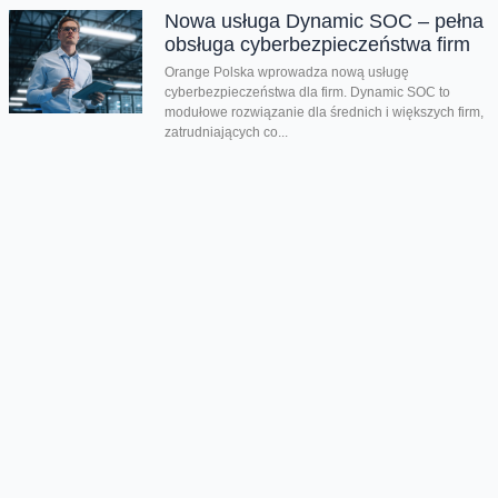
Nowa usługa Dynamic SOC – pełna
obsługa cyberbezpieczeństwa firm
Orange Polska wprowadza nową usługę
cyberbezpieczeństwa dla firm. Dynamic SOC to
modułowe rozwiązanie dla średnich i większych firm,
zatrudniających co...
Drugi kwartał z bardzo dobrymi
wynikami. Orange Polska
podwyższa prognozy dotyczące
całorocznych celów
Dzięki wszystkim głównym liniom biznesowym,
Orange Polska wypracował w drugim kwartale bardzo
dobre wyniki - zarówno pod względem finansowym
jak...
CERT Orange Polska podsumowuje
krajobraz zagrożeń pierwszego
półrocza