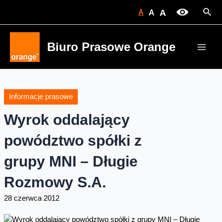
Skip
Sear
A
A
A
to
content
Biuro Prasowe Orange
Main
Men
Informacje prasowe
Wyrok oddalający
powództwo spółki z
grupy MNI – Długie
Rozmowy S.A.
28 czerwca 2012