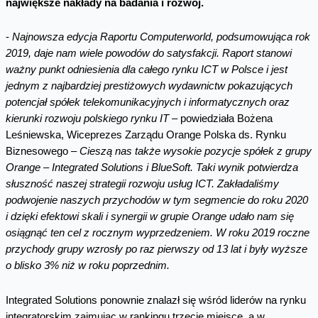
największe nakłady na badania i rozwój.
-
Najnowsza edycja Raportu Computerworld, podsumowująca rok
2019, daje nam wiele powodów do satysfakcji. Raport stanowi
ważny punkt odniesienia dla całego rynku ICT w Polsce i jest
jednym z najbardziej prestiżowych wydawnictw pokazujących
potencjał spółek telekomunikacyjnych i informatycznych oraz
kierunki rozwoju polskiego rynku IT
– powiedziała Bożena
Leśniewska, Wiceprezes Zarządu Orange Polska ds. Rynku
Biznesowego –
Cieszą nas także wysokie pozycje spółek z grupy
Orange – Integrated Solutions i BlueSoft. Taki wynik potwierdza
słuszność naszej strategii rozwoju usług ICT. Zakładaliśmy
podwojenie naszych przychodów w tym segmencie do roku 2020
i dzięki efektowi skali i synergii w grupie Orange udało nam się
osiągnąć ten cel z rocznym wyprzedzeniem. W roku 2019 roczne
przychody grupy wzrosły po raz pierwszy od 13 lat i były wyższe
o blisko 3% niż w roku poprzednim.
Integrated Solutions ponownie znalazł się wśród liderów na rynku
integratorskim zajmując w rankingu trzecie miejsce, a w