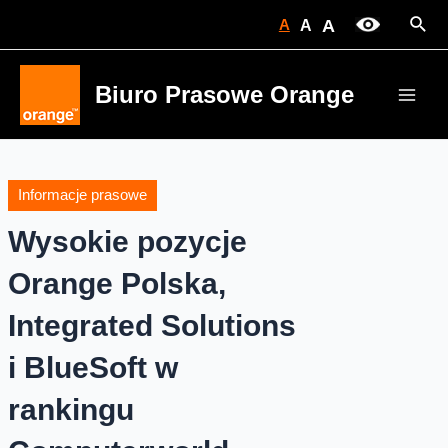
Skip
Sear
A
A
A
to
content
Biuro Prasowe Orange
Main
Men
Informacje prasowe
Wysokie pozycje
Orange Polska,
Integrated Solutions
i BlueSoft w
rankingu