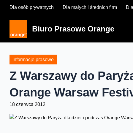
Skip
Dla osób prywatnych
Dla małych i średnich firm
Dla
to
content
Biuro Prasowe Orange
Informacje prasowe
Z Warszawy do Paryża
Orange Warsaw Festiv
18 czerwca 2012