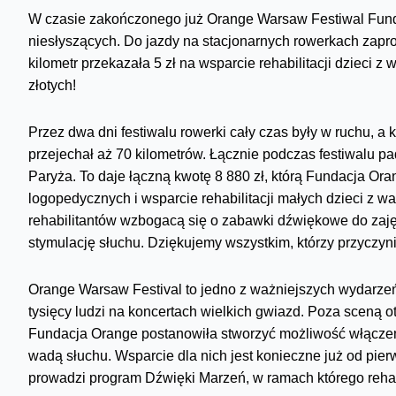
W czasie zakończonego już Orange Warsaw Festiwal Funda
niesłyszących. Do jazdy na stacjonarnych rowerkach zapros
kilometr przekazała 5 zł na wsparcie rehabilitacji dzieci 
złotych!
Przez dwa dni festiwalu rowerki cały czas były w ruchu, a 
przejechał aż 70 kilometrów. Łącznie podczas festiwalu pa
Paryża. To daje łączną kwotę 8 880 zł, którą Fundacja O
logopedycznych i wsparcie rehabilitacji małych dzieci z 
rehabilitantów wzbogacą się o zabawki dźwiękowe do zaj
stymulację słuchu. Dziękujemy wszystkim, którzy przyczynil
Orange Warsaw Festival to jedno z ważniejszych wydarzeń
tysięcy ludzi na koncertach wielkich gwiazd. Poza sceną o
Fundacja Orange postanowiła stworzyć możliwość włączeni
wadą słuchu. Wsparcie dla nich jest konieczne już od pier
prowadzi program Dźwięki Marzeń, w ramach którego rehab