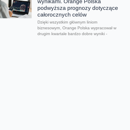
wynikami. Orange Polska
podwyższa prognozy dotyczące
całorocznych celów
Dzięki wszystkim głównym liniom
biznesowym, Orange Polska wypracował w
drugim kwartale bardzo dobre wyniki -
zarówno pod względem finansowym jak...
CERT Orange Polska
podsumowuje krajobraz
zagrożeń pierwszego półrocza
Rekordowe 330 tys. fałszywych domen
używanych do wyłudzeń danych lub
pieniędzy zablokował w pierwszym półroczu
2026 CERT Orange Polska. To...
Orange Polska uruchamia
Asystentów AI w Instytucie
„Pomnik-Centrum Zdrowia