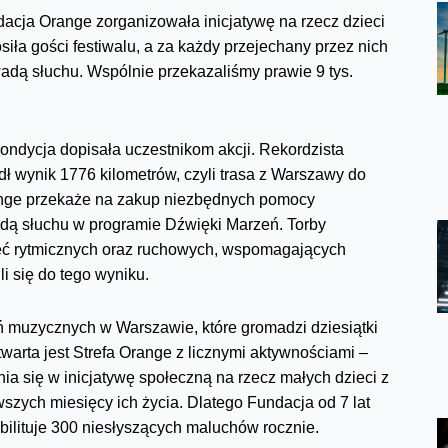
cja Orange zorganizowała inicjatywę na rzecz dzieci
iła gości festiwalu, a za każdy przejechany przez nich
z wadą słuchu. Wspólnie przekazaliśmy prawie 9 tys.
kondycja dopisała uczestnikom akcji. Rekordzista
dł wynik 1776 kilometrów, czyli trasa z Warszawy do
range przekaże na zakup niezbędnych pomocy
wadą słuchu w programie Dźwięki Marzeń. Torby
ęć rytmicznych oraz ruchowych, wspomagających
i się do tego wyniku.
 muzycznych w Warszawie, które gromadzi dziesiątki
twarta jest Strefa Orange z licznymi aktywnościami –
a się w inicjatywę społeczną na rzecz małych dzieci z
wszych miesięcy ich życia. Dlatego Fundacja od 7 lat
ilituje 300 niesłyszących maluchów rocznie.