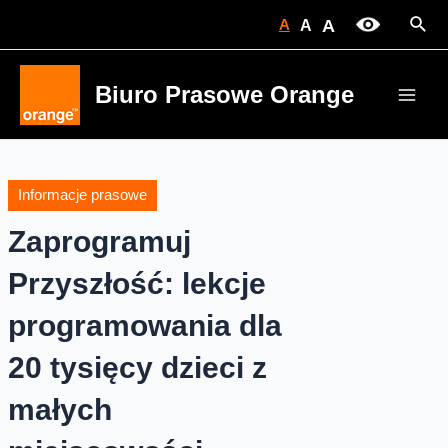
Skip
Sear
A
A
A
to
content
Biuro Prasowe Orange
Main
Men
Informacje prasowe
Zaprogramuj
Przyszłość: lekcje
programowania dla
20 tysięcy dzieci z
małych