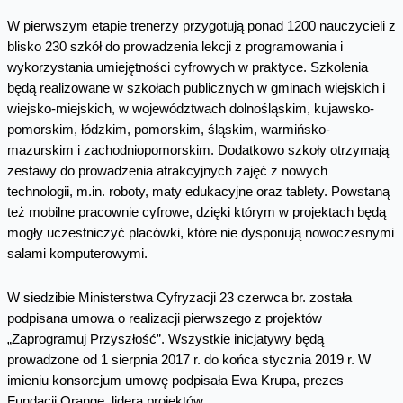
W pierwszym etapie trenerzy przygotują ponad 1200 nauczycieli z
blisko 230 szkół do prowadzenia lekcji z programowania i
wykorzystania umiejętności cyfrowych w praktyce. Szkolenia
będą realizowane w szkołach publicznych w gminach wiejskich i
wiejsko-miejskich, w województwach dolnośląskim, kujawsko-
pomorskim, łódzkim, pomorskim, śląskim, warmińsko-
mazurskim i zachodniopomorskim. Dodatkowo szkoły otrzymają
zestawy do prowadzenia atrakcyjnych zajęć z nowych
technologii, m.in. roboty, maty edukacyjne oraz tablety. Powstaną
też mobilne pracownie cyfrowe, dzięki którym w projektach będą
mogły uczestniczyć placówki, które nie dysponują nowoczesnymi
salami komputerowymi.
W siedzibie Ministerstwa Cyfryzacji 23 czerwca br. została
podpisana umowa o realizacji pierwszego z projektów
„Zaprogramuj Przyszłość”. Wszystkie inicjatywy będą
prowadzone od 1 sierpnia 2017 r. do końca stycznia 2019 r. W
imieniu konsorcjum umowę podpisała Ewa Krupa, prezes
Fundacji Orange, lidera projektów.