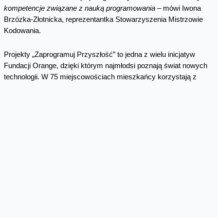
kompetencje związane z nauką programowania
– mówi Iwona
Brzózka-Złotnicka, reprezentantka Stowarzyszenia Mistrzowie
Kodowania.
Projekty „Zaprogramuj Przyszłość” to jedna z wielu inicjatyw
Fundacji Orange, dzięki którym najmłodsi poznają świat nowych
technologii. W 75 miejscowościach mieszkańcy korzystają z
multimedialnych Pracowni Orange, otwartych dla społeczności. W
ramach programu Bezpiecznie Tu i Tam zarówno młodzi
internauci, jak również ich opiekunowie i nauczyciele uczą się
dbać o bezpieczeństwo w sieci. Z kolei dzięki programowi
#SuperKoderzy uczniowie z klas 4-6 uczą się kodowania na
lekcjach innych niż informatyka. Orange Polska wspiera edukację
cyfrową w szkołach również poprzez inwestycje w nowoczesną
infrastrukturę. Na mocy porozumienia z Ministerstwem Cyfryzacji,
firma z własnych środków w trzy lata podłączy ponad 4,5 tys.
szkół do sieci światłowodowej, umożliwiając im korzystanie z
dostępu do internetu o prędkości co najmniej 100 Mb/s.
Dodatkowo, dzięki 15 projektom realizowanym w ramach