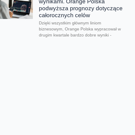
wynikami. Orange Polska
podwyższa prognozy dotyczące
całorocznych celów
Dzięki wszystkim głównym liniom
biznesowym, Orange Polska wypracował w
drugim kwartale bardzo dobre wyniki -
zarówno pod względem finansowym jak...
CERT Orange Polska
podsumowuje krajobraz
zagrożeń pierwszego półrocza
Rekordowe 330 tys. fałszywych domen
używanych do wyłudzeń danych lub
pieniędzy zablokował w pierwszym półroczu
2026 CERT Orange Polska. To...
Orange Polska uruchamia
Asystentów AI w Instytucie
„Pomnik-Centrum Zdrowia