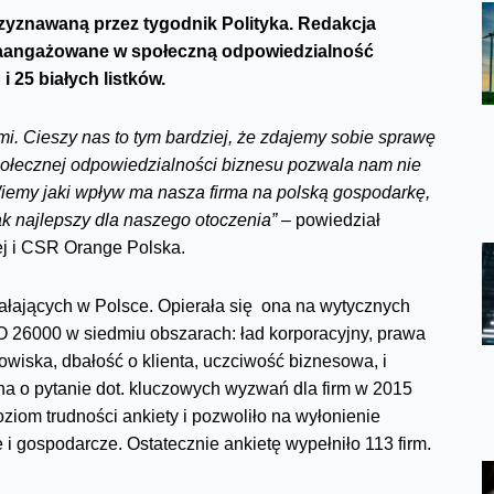
zyznawaną przez tygodnik Polityka. Redakcja
 zaangażowane w społeczną odpowiedzialność
i 25 białych listków.
mi. Cieszy nas to tym bardziej, że zdajemy sobie sprawę
połecznej odpowiedzialności biznesu pozwala nam nie
Wiemy jaki wpływ ma nasza firma na polską gospodarkę,
ak najlepszy dla naszego otoczenia”
– powiedział
ej i CSR Orange Polska.
ziałających w Polsce. Opierała się ona na wytycznych
 26000 w siedmiu obszarach: ład korporacyjny, prawa
iska, dbałość o klienta, uczciwość biznesowa, i
a o pytanie dot. kluczowych wyzwań dla firm w 2015
iom trudności ankiety i pozwoliło na wyłonienie
 gospodarcze. Ostatecznie ankietę wypełniło 113 firm.