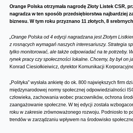
Orange Polska otrzymała nagrodę Złoty Listek CSR, pr
nagradza w ten sposób przedsiębiorstwa najbardziej
biznesu. W tym roku przyznano 11 złotych, 8 srebrnych 
„Orange Polska od 4 edycji nagradzana jest Złotym Listkie
z rosnących wymagań naszych interesariuszy. Strategia s
tylko monitorować, ale także odpowiadać na te potrzeby. 
rynek pracy czy społeczności lokalne. Chcemy, by był on j
Konrad Ciesiołkieiwicz, dyrektor Komunikacji Korporacyjn
„Polityka” wysłała ankietę do ok. 800 największych firm d
międzynarodowej normy społecznej odpowiedzialności ISO
człowieka, zachowania wobec pracowników, ochrona środow
zaangażowanie społeczne. W tej edycji została wzbogacon
roku w zakresie zrównoważonego rozwoju. Podniosło to poz
trendów w zarządzaniu wpływem na środowisko społeczne i