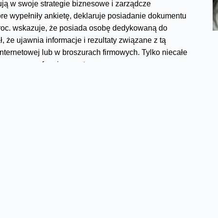
ują w swoje strategie biznesowe i zarządcze
óre wypełniły ankietę, deklaruje posiadanie dokumentu
 proc. wskazuje, że posiada osobę dedykowaną do
 że ujawnia informacje i rezultaty związane z tą
 internetowej lub w broszurach firmowych. Tylko niecałe
zowany – w formie raportu.
rma Deloitte.
Facebook
Twitter
Email
Pinterest
LinkedIn
Share