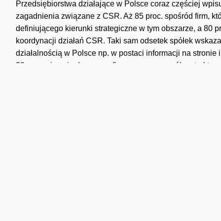
Przedsiębiorstwa działające w Polsce coraz częściej wpis
zagadnienia związane z CSR. Aż 85 proc. spośród firm, kt
definiującego kierunki strategiczne w tym obszarze, a 80
koordynacji działań CSR. Taki sam odsetek spółek wskazał,
działalnością w Polsce np. w postaci informacji na stronie
30 proc. ujawnia dane pozafinansowe w sposób ustruktury
Partnerem merytorycznym tegorocznego zestawienia była fi
Wojciech Jabczyński, Rzecznik Orange Polska
email:
biuro.prasowe@orange.com
Skomentuj