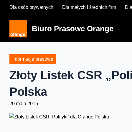
Skip
Dla osób prywatnych
Dla małych i średnich firm
Dla
to
content
Biuro Prasowe Orange
Informacje prasowe
Złoty Listek CSR „Pol
Polska
20 maja 2015