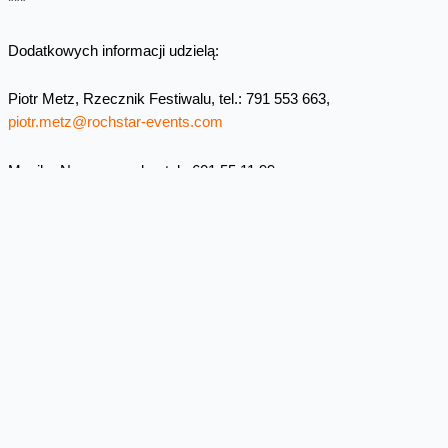
***
Dodatkowych informacji udzielą:
Piotr Metz, Rzecznik Festiwalu, tel.: 791 553 663,
piotr.metz@rochstar-events.com
Monika Nowaczewska, tel.: 601 55 11 99,
monika.nowaczewska@rochstar-events.com
Wojciech Jabczyński, rzecznik Orange Polska, tel. 22 527 19 39,
biuro.prasowe@orange.com
Skomentuj
Facebook
Twitter
Email
Pinterest
LinkedIn
Share