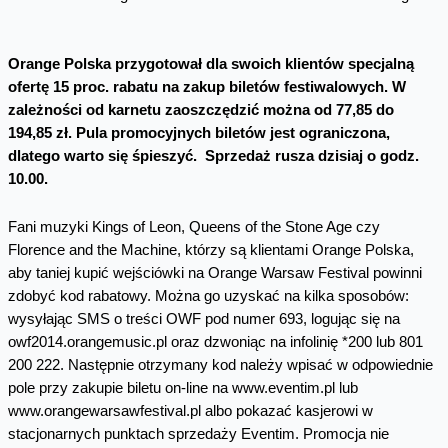
Orange Polska przygotował dla swoich klientów specjalną
ofertę 15 proc. rabatu na zakup biletów festiwalowych. W
zależności od karnetu zaoszczędzić można od 77,85 do
194,85 zł. Pula promocyjnych biletów jest ograniczona,
dlatego warto się śpieszyć. Sprzedaż rusza dzisiaj o godz.
10.00.
Fani muzyki Kings of Leon, Queens of the Stone Age czy
Florence and the Machine, którzy są klientami Orange Polska,
aby taniej kupić wejściówki na Orange Warsaw Festival powinni
zdobyć kod rabatowy. Można go uzyskać na kilka sposobów:
wysyłając SMS o treści OWF pod numer 693, logując się na
owf2014.orangemusic.pl oraz dzwoniąc na infolinię *200 lub 801
200 222. Następnie otrzymany kod należy wpisać w odpowiednie
pole przy zakupie biletu on-line na www.eventim.pl lub
www.orangewarsawfestival.pl albo pokazać kasjerowi w
stacjonarnych punktach sprzedaży Eventim. Promocja nie