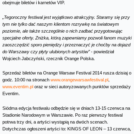
obejmuje biletów i karnetów VIP.
„Tegoroczny festiwal jest wyjątkowo atrakcyjny. Staramy się przy
tym nie tylko dać naszym klientom rozrywkę na światowym
poziomie, ale także szczególnie o nich zadbać przygotowując
specjalne oferty. Zniżka, którą zapewniamy pozwoli fanom muzyki
zaoszczędzić sporo pieniędzy i przeznaczyć je choćby na dojazd
do Warszawy czy płyty ulubionych artystów”
- powiedział
Wojciech Jabczyński, rzecznik Orange Polska.
Sprzedaż biletów na Orange Warsaw Festival 2014 rusza dzisiaj o
godz. 10:00 na stronach
www.orangewarsawfestival.pl
,
www.eventim.pl
oraz w sieci autoryzowanych punktów sprzedaży
Eventim.
Siódma edycja festiwalu odbędzie się w dniach 13-15 czerwca na
Stadionie Narodowym w Warszawie. Po raz pierwszy festiwal
potrwa trzy dni, a artyści wystąpią na dwóch scenach.
Dotychczas ogłoszeni artyści to: KINGS OF LEON – 13 czerwca,