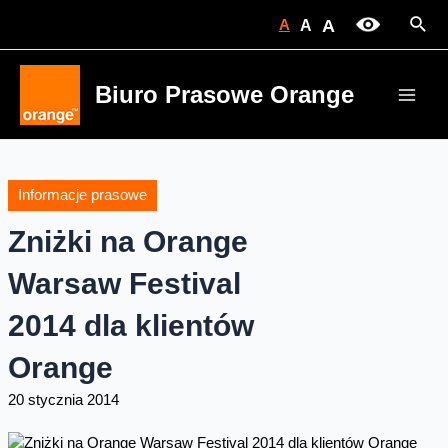
Skip
Sear
A
A
A
to
content
Biuro Prasowe Orange
Main
Men
Informacje prasowe
Zniżki na Orange
Warsaw Festival
2014 dla klientów
Orange
20 stycznia 2014