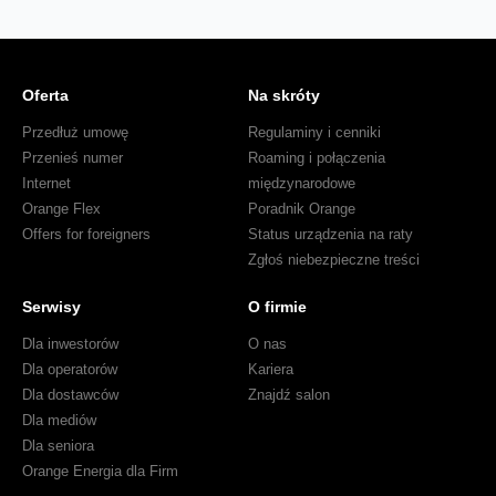
Oferta
Na skróty
Przedłuż umowę
Regulaminy i cenniki
Przenieś numer
Roaming i połączenia
Internet
międzynarodowe
Orange Flex
Poradnik Orange
Offers for foreigners
Status urządzenia na raty
Zgłoś niebezpieczne treści
Serwisy
O firmie
Dla inwestorów
O nas
Dla operatorów
Kariera
Dla dostawców
Znajdź salon
Dla mediów
Dla seniora
Orange Energia dla Firm