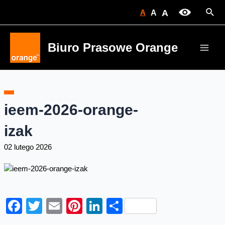
Skip
Sear
A
A
A
to
content
Biuro Prasowe Orange
Main
Men
ieem-2026-orange-
izak
02 lutego 2026
Facebook
Twitter
Email
Pinterest
LinkedIn
Share