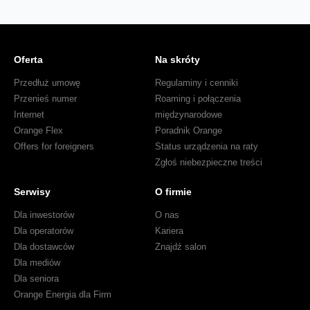
Oferta
Na skróty
Przedłuż umowę
Regulaminy i cenniki
Przenieś numer
Roaming i połączenia
Internet
międzynarodowe
Orange Flex
Poradnik Orange
Offers for foreigners
Status urządzenia na raty
Zgłoś niebezpieczne treści
Serwisy
O firmie
Dla inwestorów
O nas
Dla operatorów
Kariera
Dla dostawców
Znajdź salon
Dla mediów
Dla seniora
Orange Energia dla Firm