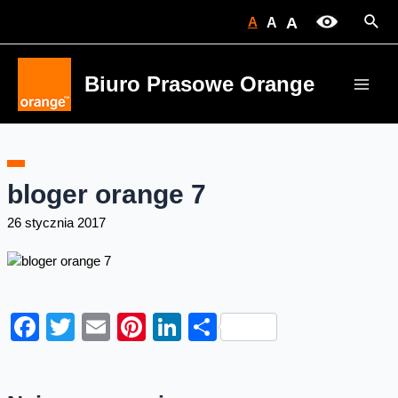
Skip
Sear
A
A
A
to
content
Biuro Prasowe Orange
Main
Men
bloger orange 7
26 stycznia 2017
Facebook
Twitter
Email
Pinterest
LinkedIn
Share