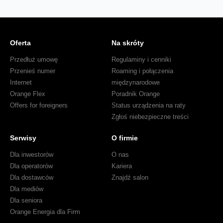
Oferta
Na skróty
Przedłuż umowę
Regulaminy i cenniki
Przenieś numer
Roaming i połączenia
Internet
międzynarodowe
Orange Flex
Poradnik Orange
Offers for foreigners
Status urządzenia na raty
Zgłoś niebezpieczne treści
Serwisy
O firmie
Dla inwestorów
O nas
Dla operatorów
Kariera
Dla dostawców
Znajdź salon
Dla mediów
Dla seniora
Orange Energia dla Firm