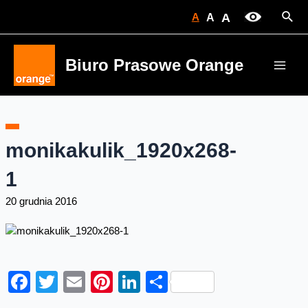
Skip
Sear
A
A
A
to
content
Biuro Prasowe Orange
Main
Men
monikakulik_1920x268-
1
20 grudnia 2016
Facebook
Twitter
Email
Pinterest
LinkedIn
Share