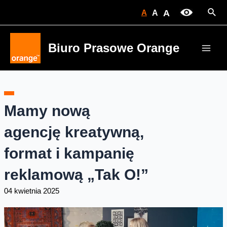
Skip
Sear
A
A
A
to
content
Biuro Prasowe Orange
Main
Men
Mamy nową
agencję kreatywną,
format i kampanię
reklamową „Tak O!”
04 kwietnia 2025