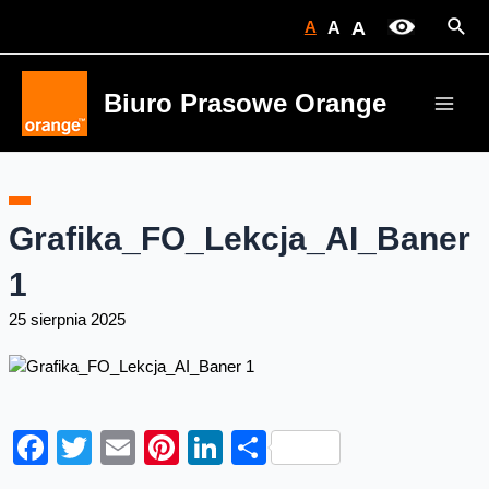
Skip
Sear
A
A
A
to
content
Biuro Prasowe Orange
Main
Men
Grafika_FO_Lekcja_AI_Baner
1
25 sierpnia 2025
Facebook
Twitter
Email
Pinterest
LinkedIn
Share