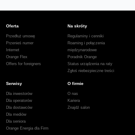
Oferta
Na skróty
Przedłuż umowę
Regulaminy i cenniki
Przenieś numer
Roaming i połączenia
Internet
międzynarodowe
Orange Flex
Poradnik Orange
Offers for foreigners
Status urządzenia na raty
Zgłoś niebezpieczne treści
Serwisy
O firmie
Dla inwestorów
O nas
Dla operatorów
Kariera
Dla dostawców
Znajdź salon
Dla mediów
Dla seniora
Orange Energia dla Firm