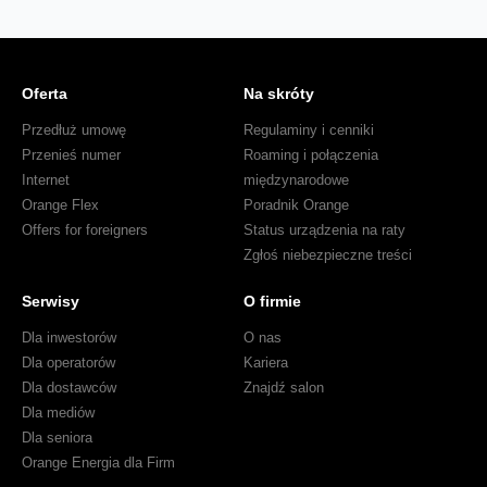
Oferta
Na skróty
Przedłuż umowę
Regulaminy i cenniki
Przenieś numer
Roaming i połączenia
Internet
międzynarodowe
Orange Flex
Poradnik Orange
Offers for foreigners
Status urządzenia na raty
Zgłoś niebezpieczne treści
Serwisy
O firmie
Dla inwestorów
O nas
Dla operatorów
Kariera
Dla dostawców
Znajdź salon
Dla mediów
Dla seniora
Orange Energia dla Firm