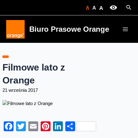
Skip
Sear
A
A
A
to
content
Biuro Prasowe Orange
Main
Men
Filmowe lato z
Orange
21 września 2017
Facebook
Twitter
Email
Pinterest
LinkedIn
Share