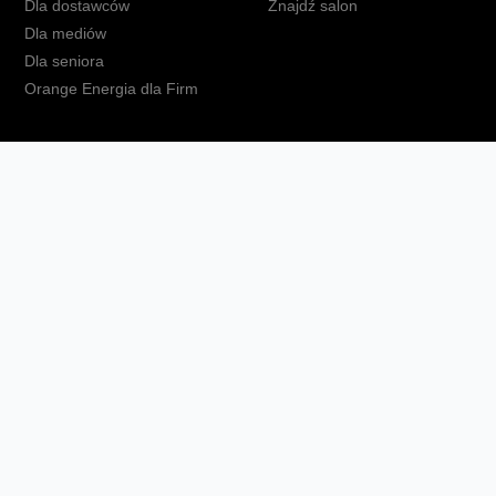
Dla dostawców
Znajdź salon
Dla mediów
Dla seniora
Orange Energia dla Firm
kt
Ochrona danych osobowych
Polityka prywatności
Zmień ust
Fundacja Orange
Telefon domowy
Dbam o bliskich
Ra