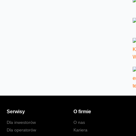
Serwisy
O firmie
Dla inwestorów
O nas
Dla operatorów
Kariera