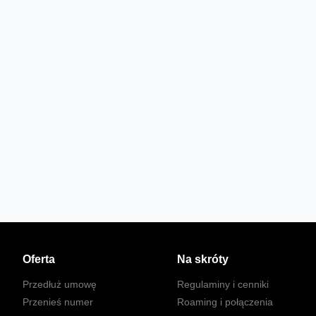
Oferta
Na skróty
Przedłuż umowę
Regulaminy i cenniki
Przenieś numer
Roaming i połączenia