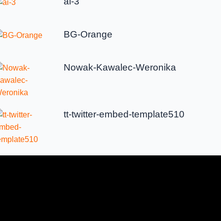
ai-3
BG-Orange
Nowak-Kawalec-Weronika
tt-twitter-embed-template510