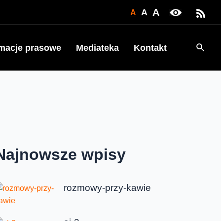
A
A
A
Searc
rmacje prasowe
Mediateka
Kontakt
Najnowsze wpisy
rozmowy-przy-kawie