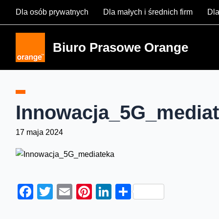
Skip
Dla osób prywatnych
Dla małych i średnich firm
Dla
to
content
Biuro Prasowe Orange
Innowacja_5G_media
17 maja 2024
Facebook
Twitter
Email
Pinterest
LinkedIn
Share