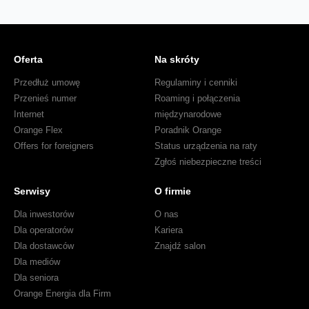
Oferta
Na skróty
Przedłuż umowę
Regulaminy i cenniki
Przenieś numer
Roaming i połączenia
Internet
międzynarodowe
Orange Flex
Poradnik Orange
Offers for foreigners
Status urządzenia na raty
Zgłoś niebezpieczne treści
Serwisy
O firmie
Dla inwestorów
O nas
Dla operatorów
Kariera
Dla dostawców
Znajdź salon
Dla mediów
Dla seniora
Orange Energia dla Firm