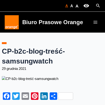
Skip
Sear
A
A
A
to
content
Biuro Prasowe Orange
Main
Men
CP-b2c-blog-treść-
samsungwatch
29 grudnia 2021
Facebook
Twitter
Email
Pinterest
LinkedIn
Share