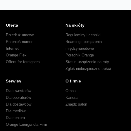
Oferta
Na skróty
Przedłuż umowę
Regulaminy i cenniki
Przenieś numer
Roaming i połączenia
Internet
międzynarodowe
Orange Flex
Poradnik Orange
Offers for foreigners
Status urządzenia na raty
Zgłoś niebezpieczne treści
Serwisy
O firmie
Dla inwestorów
O nas
Dla operatorów
Kariera
Dla dostawców
Znajdź salon
Dla mediów
Dla seniora
Orange Energia dla Firm