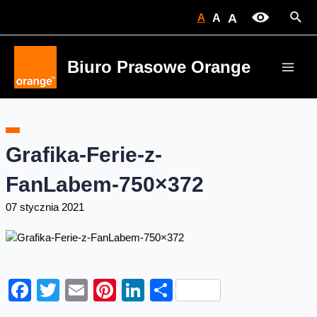
Skip
Sear
A
A
A
to
content
Biuro Prasowe Orange
Main
Men
Grafika-Ferie-z-
FanLabem-750×372
07 stycznia 2021
Facebook
Twitter
Email
Pinterest
LinkedIn
Share