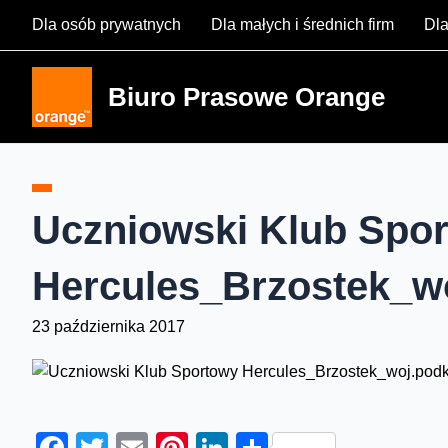
Skip
Dla osób prywatnych
Dla małych i średnich firm
Dla
to
content
Biuro Prasowe Orange
Uczniowski Klub Spo
Hercules_Brzostek_w
23 października 2017