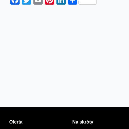
Facebook
Twitter
Email
Pinterest
LinkedIn
Share
Oferta
Na skróty