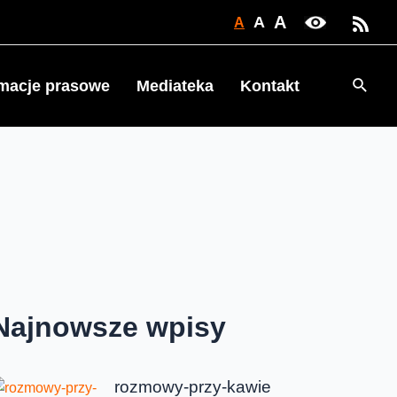
A
A
A
Searc
rmacje prasowe
Mediateka
Kontakt
Najnowsze wpisy
rozmowy-przy-kawie