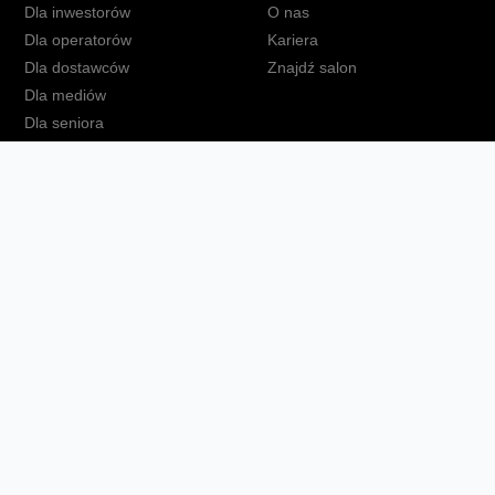
Dla inwestorów
O nas
Dla operatorów
Kariera
Dla dostawców
Znajdź salon
Dla mediów
Dla seniora
Orange Energia dla Firm
kt
Ochrona danych osobowych
Polityka prywatności
Zmień ust
Fundacja Orange
Telefon domowy
Dbam o bliskich
Ra