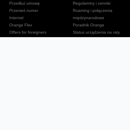
Przedłuż umowę
Regulaminy i cenniki
Przenieś numer
Roaming i połączenia
Internet
międzynarodowe
Orange Flex
Poradnik Orange
Offers for foreigners
Status urządzenia na raty
Zgłoś niebezpieczne treści
Sprawdź mapę zasięgu
Konta
Ważne komunikaty
Regulamin serwisu
Warunki zakupów
Nieruchomości Orange
Multibox
Odpowiedzialny biznes
Tłumacz języka migowego
Confort+