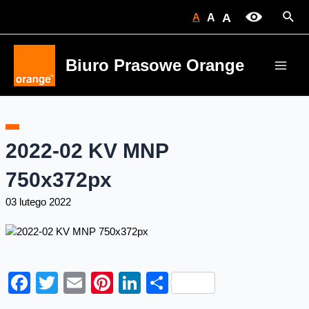
Skip
Sear
A
A
A
to
content
Biuro Prasowe Orange
Main
Men
2022-02 KV MNP
750x372px
03 lutego 2022
Facebook
Twitter
Email
Pinterest
LinkedIn
Share