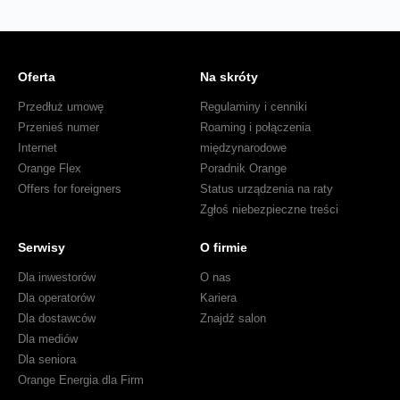
Oferta
Na skróty
Przedłuż umowę
Regulaminy i cenniki
Przenieś numer
Roaming i połączenia
Internet
międzynarodowe
Orange Flex
Poradnik Orange
Offers for foreigners
Status urządzenia na raty
Zgłoś niebezpieczne treści
Serwisy
O firmie
Dla inwestorów
O nas
Dla operatorów
Kariera
Dla dostawców
Znajdź salon
Dla mediów
Dla seniora
Orange Energia dla Firm