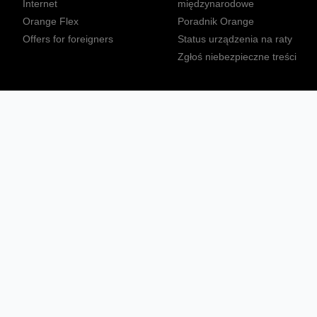
Internet
międzynarodowe
Orange Flex
Poradnik Orange
Offers for foreigners
Status urządzenia na raty
Zgłoś niebezpieczne treści
Sprawdź mapę zasięgu
Konta
Ważne komunikaty
Regulamin serwisu
Warunki zakupów
Nieruchomości Orange
Multibox
Odpowiedzialny biznes
Tłumacz języka migowego
Confort+
© 2026 Orange Polska S.A. Wszystkie prawa zastrzeżone.