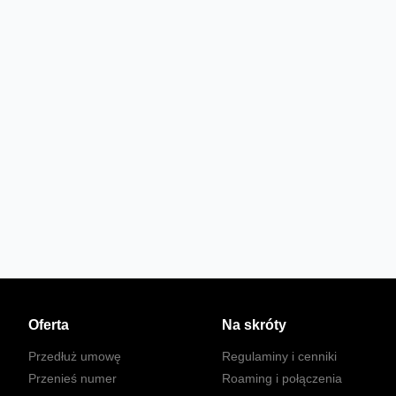
Oferta
Na skróty
Przedłuż umowę
Regulaminy i cenniki
Przenieś numer
Roaming i połączenia