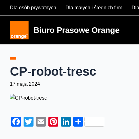
Skip
Dla osób prywatnych
Dla małych i średnich firm
Dla
to
content
Biuro Prasowe Orange
CP-robot-tresc
17 maja 2024
Facebook
Twitter
Email
Pinterest
LinkedIn
Share