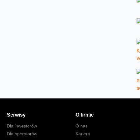
Serwisy
O firmie
Dla inwestorów
O nas
Dla operatorów
Kariera