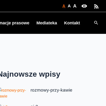
A
A
A
Searc
rmacje prasowe
Mediateka
Kontakt
Najnowsze wpisy
rozmowy-przy-kawie