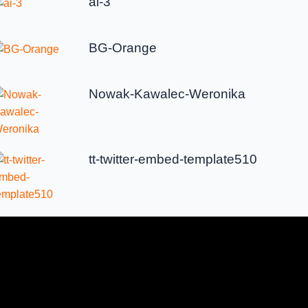
ai-3
BG-Orange
Nowak-Kawalec-Weronika
tt-twitter-embed-template510