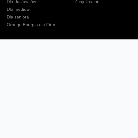
Dla dostawców
Znajdź salon
Dla mediów
Dla seniora
Orange Energia dla Firm
kt
Ochrona danych osobowych
Polityka prywatności
Zmień ust
Fundacja Orange
Telefon domowy
Dbam o bliskich
Ra