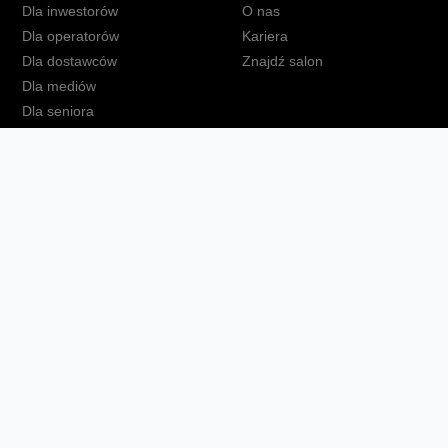
Dla inwestorów
O nas
Dla operatorów
Kariera
Dla dostawców
Znajdź salon
Dla mediów
Dla seniora
Orange Energia dla Firm
kt
Ochrona danych osobowych
Polityka prywatności
Zmień ust
Fundacja Orange
Telefon domowy
Dbam o bliskich
Ra