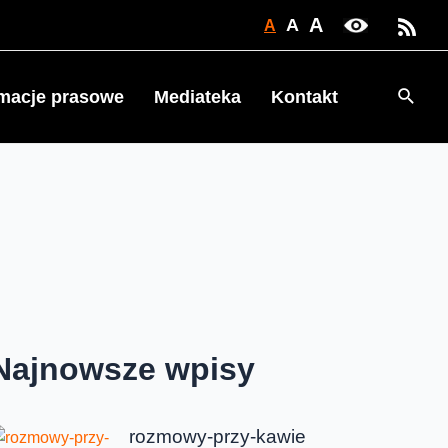
A
A
A
Searc
rmacje prasowe
Mediateka
Kontakt
Najnowsze wpisy
rozmowy-przy-kawie