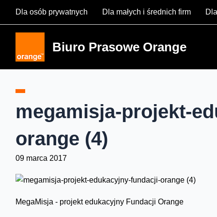
Skip
Dla osób prywatnych
Dla małych i średnich firm
Dla
to
content
Biuro Prasowe Orange
megamisja-projekt-ed
orange (4)
09 marca 2017
MegaMisja - projekt edukacyjny Fundacji Orange