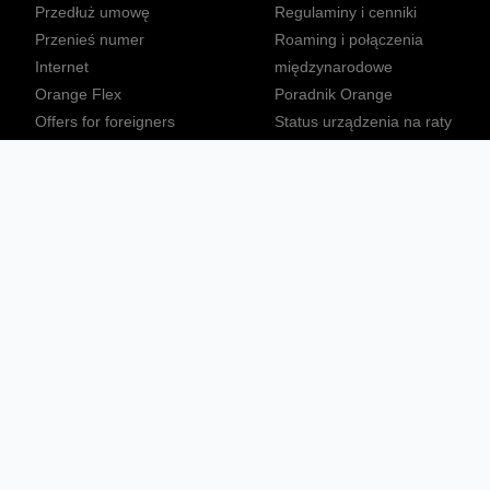
Przedłuż umowę
Regulaminy i cenniki
Przenieś numer
Roaming i połączenia
Internet
międzynarodowe
Orange Flex
Poradnik Orange
Offers for foreigners
Status urządzenia na raty
Zgłoś niebezpieczne treści
Sprawdź mapę zasięgu
Konta
Ważne komunikaty
Regulamin serwisu
Warunki zakupów
Nieruchomości Orange
Multibox
Odpowiedzialny biznes
Tłumacz języka migowego
Confort+