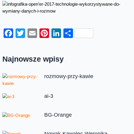
Facebook
Twitter
Email
Pinterest
LinkedIn
Share
Najnowsze wpisy
rozmowy-przy-kawie
ai-3
BG-Orange
Nowak-Kawalec-Weronika