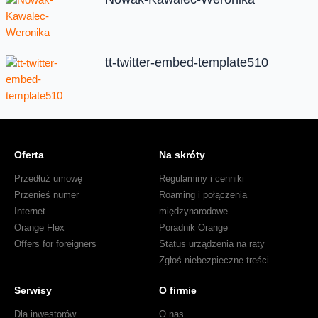
tt-twitter-embed-template510
Oferta
Na skróty
Przedłuż umowę
Regulaminy i cenniki
Przenieś numer
Roaming i połączenia
Internet
międzynarodowe
Orange Flex
Poradnik Orange
Offers for foreigners
Status urządzenia na raty
Zgłoś niebezpieczne treści
Serwisy
O firmie
Dla inwestorów
O nas