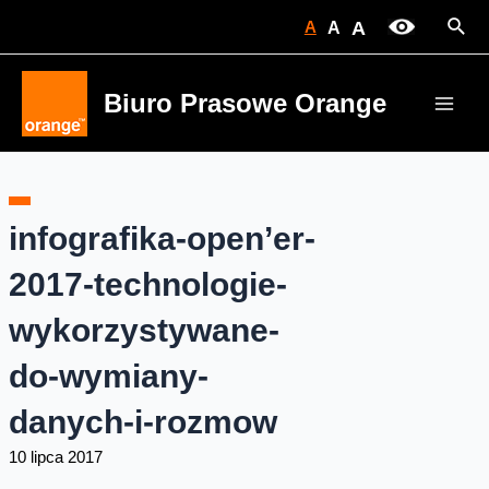
Skip
Sear
A
A
A
to
content
Biuro Prasowe Orange
Main
Men
infografika-open’er-
2017-technologie-
wykorzystywane-
do-wymiany-
danych-i-rozmow
10 lipca 2017