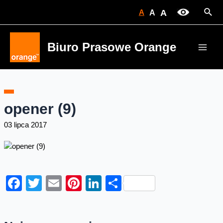
Skip
Sear
A
A
A
to
content
Biuro Prasowe Orange
Main
Men
opener (9)
03 lipca 2017
Facebook
Twitter
Email
Pinterest
LinkedIn
Share