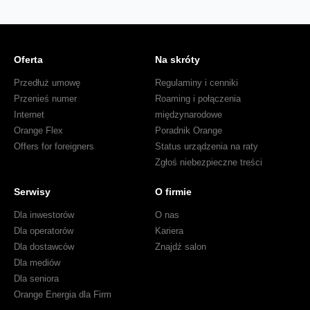
Oferta
Na skróty
Przedłuż umowę
Regulaminy i cenniki
Przenieś numer
Roaming i połączenia
Internet
międzynarodowe
Orange Flex
Poradnik Orange
Offers for foreigners
Status urządzenia na raty
Zgłoś niebezpieczne treści
Serwisy
O firmie
Dla inwestorów
O nas
Dla operatorów
Kariera
Dla dostawców
Znajdź salon
Dla mediów
Dla seniora
Orange Energia dla Firm