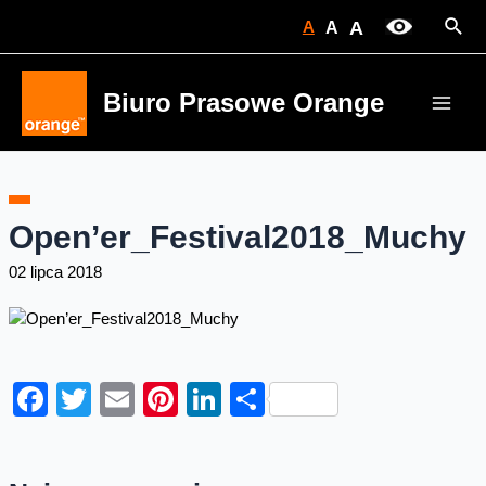
Skip
Sear
A
A
A
to
content
Biuro Prasowe Orange
Main
Men
Open’er_Festival2018_Muchy
02 lipca 2018
Facebook
Twitter
Email
Pinterest
LinkedIn
Share