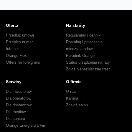
Oferta
Na skróty
Przedłuż umowę
Regulaminy i cenniki
Przenieś numer
Roaming i połączenia
Internet
międzynarodowe
Orange Flex
Poradnik Orange
Offers for foreigners
Status urządzenia na raty
Zgłoś niebezpieczne treści
Serwisy
O firmie
Dla inwestorów
O nas
Dla operatorów
Kariera
Dla dostawców
Znajdź salon
Dla mediów
Dla seniora
Orange Energia dla Firm