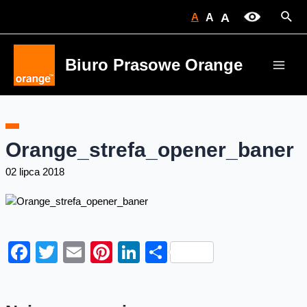
Skip
Sear
A
A
A
to
content
Biuro Prasowe Orange
Main
Men
Orange_strefa_opener_baner
02 lipca 2018
Facebook
Twitter
Email
Pinterest
LinkedIn
Share